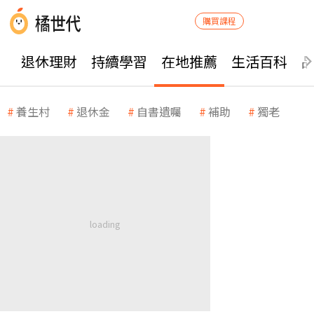
購買課程
退休理財
持續學習
在地推薦
生活百科
養生村
退休金
自書遺囑
補助
獨老