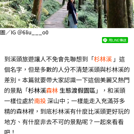
圖／IG ＠6liu___o0
用LINE傳送
到溪頭旅遊讓人不免會先聯想到「
杉林溪
」這
個名字，但是多數的人分不清楚溪頭與杉林溪的
差別。本篇就要帶大家認識一下這個美麗又熱門
的景點「
杉林溪
森林
生態渡假園區
」，和溪頭
一樣位處於
南投
深山中；一樣能走入充滿芬多
精的森林裡，到底杉林溪有什麼比溪頭更好玩的
地方、有什麼非去不可的景點呢？一起來看看
吧！