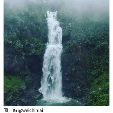
圖／IG @weichihlai