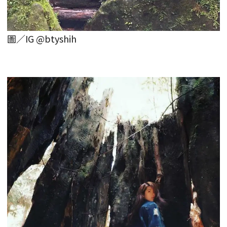
圖／IG @btyshih