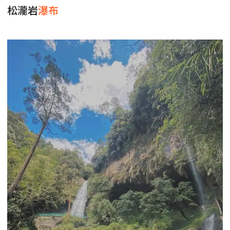
松瀧岩
瀑布