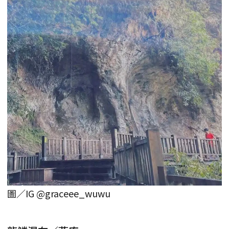
圖／IG @graceee_wuwu