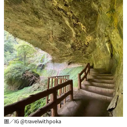
圖／IG @travelwithpoka