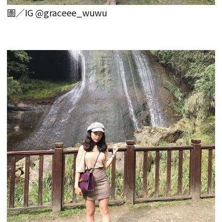
圖／IG @graceee_wuwu