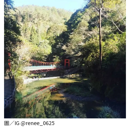
圖／IG @renee_0625