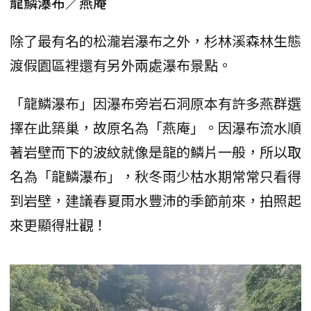
龍鱗瀑布／燕庵
除了最有名的松瀧岩瀑布之外，杉林溪森林生態
渡假園區裡還有另外兩處瀑布景點。
「龍鱗瀑布」因瀑布旁岩石洞原本有許多燕群選
擇在此築巢，故原名為「燕庵」。因瀑布流水順
著岩壁而下的波紋就像是龍的鱗片一般，所以取
名為「龍鱗瀑布」，秋冬雨少枯水期常常只看得
到岩壁，建議春夏雨水豐沛的季節前來，拍照起
來更顯得壯觀！