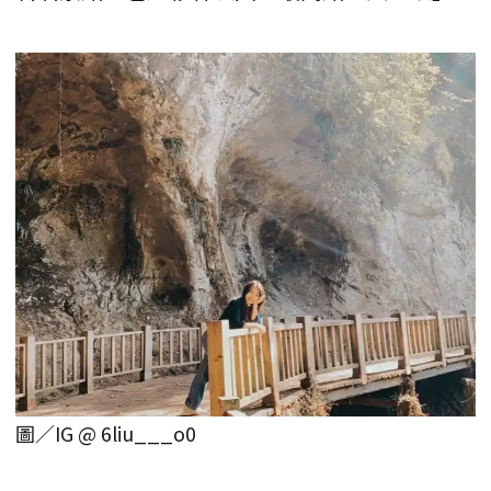
圖／IG @ 6liu___o0