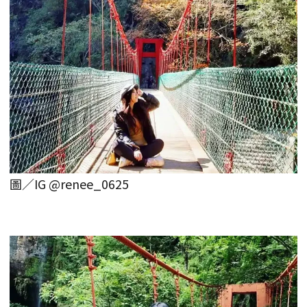
圖／IG @renee_0625