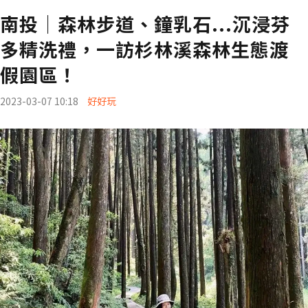
南投│森林步道、鐘乳石...沉浸芬
多精洗禮，一訪杉林溪森林生態渡
假園區！
2023-03-07 10:18
好好玩