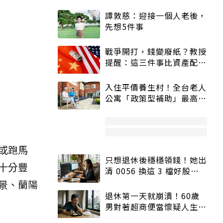
譚敦慈：迎接一個人老後，
先想5件事
戰爭開打，錢變廢紙？教授
提醒：這三件事比資產配置
更重要！
入住平價養生村！全台老人
公寓「政策型補助」最高打
5折
或跑馬
只想退休後穩穩領錢！她出
十分豐
清 0056 換這 3 檔好股：
股價高點照樣買
景、蘭陽
退休第一天就崩潰！60歲
男對著超商便當懷疑人生
「一切好安靜」