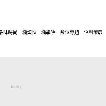
品味時尚
橘煩惱
橘學院
數位專題
企劃策展