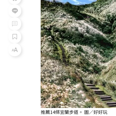
推薦14條宜蘭步道。 圖／好好玩