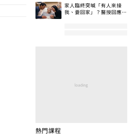
家人臨終突喊「有人來接
我、要回家」？醫授回應方
式快學：避免抱憾終生
熱門課程