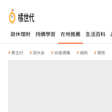
退休理財
持續學習
在地推薦
生活百科
養生村
退休金
自書遺囑
補助
獨老