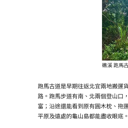
礁溪 跑馬
跑馬古道是早期往返北宜兩地搬運
路。跑馬步道有南、北兩個登山口
富；沿途還能看到原有圓木枕、拖
平原及遠處的龜山島都能盡收眼底