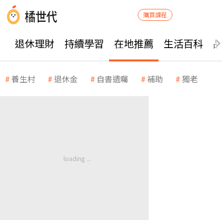
購買課程
退休理財
持續學習
在地推薦
生活百科
養生村
退休金
自書遺囑
補助
獨老