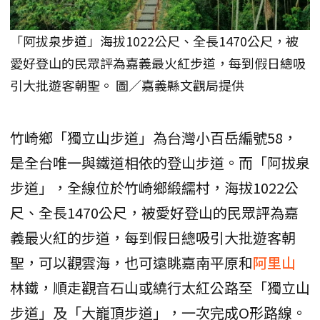
「阿拔泉步道」海拔1022公尺、全長1470公尺，被
愛好登山的民眾評為嘉義最火紅步道，每到假日總吸
引大批遊客朝聖。 圖／嘉義縣文觀局提供
竹崎鄉「獨立山步道」為台灣小百岳編號58，
是全台唯一與鐵道相依的登山步道。而「阿拔泉
步道」，全線位於竹崎鄉緞繻村，海拔1022公
尺、全長1470公尺，被愛好登山的民眾評為嘉
義最火紅的步道，每到假日總吸引大批遊客朝
聖，可以觀雲海，也可遠眺嘉南平原和
阿里山
林鐵，順走觀音石山或繞行太紅公路至「獨立山
步道」及「大巃頂步道」，一次完成O形路線。