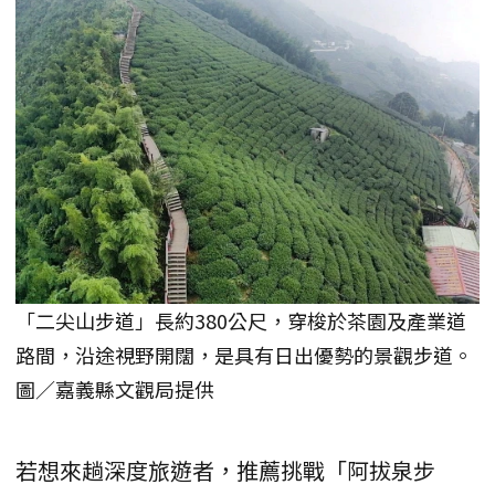
「二尖山步道」長約380公尺，穿梭於茶園及產業道
路間，沿途視野開闊，是具有日出優勢的景觀步道。
圖／嘉義縣文觀局提供
若想來趟深度旅遊者，推薦挑戰「阿拔泉步