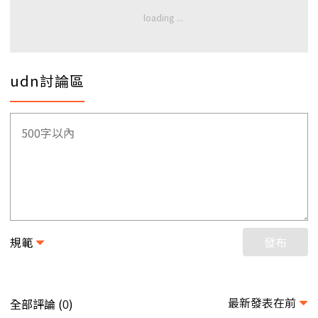
udn討論區
規範
發布
最新發表在前
全部評論 (
)
0