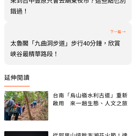
來到台中豐原只會去廟東夜市？這些點也別
錯過！
太魯閣「九曲洞步道」步行40分鐘，欣賞
峽谷最精華路段！
延伸閱讀
台南「烏山嶺水利古道」重新
啟用 來一趟生態、人文之旅
從阿里山遠眺澎湖花火節！達