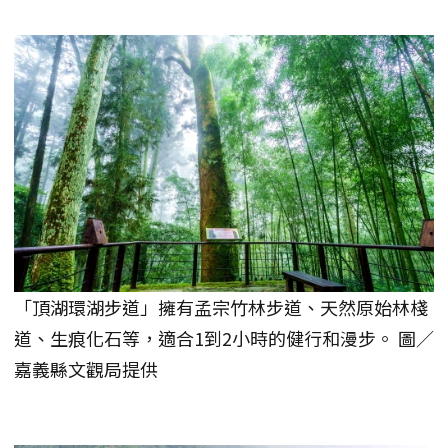
「頂湖環湖步道」擁有孟宗竹林步道、天然原始林棧
道、生痕化石等，適合1到2小時的健行和漫步。 圖／
嘉義縣文觀局提供