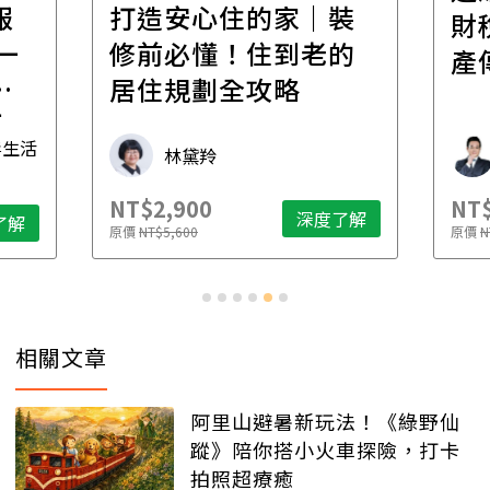
報
打造安心住的家｜裝
財
一
修前必懂！住到老的
產
一
居住規劃全攻略
先
毒生活
林黛羚
NT$2,900
NT$
深度了解
了解
原價
NT$5,600
原價
N
相關文章
阿里山避暑新玩法！《綠野仙
蹤》陪你搭小火車探險，打卡
拍照超療癒