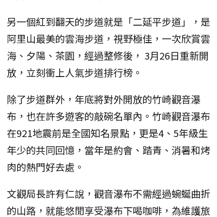
另一個紅到翻天的步道就是「二延平步道」，是
阿里山最美的雲海步道，視野極佳，一次欣賞雲
海、夕陽、茶園，經過整修後， 3月26日重新開
放，立刻衝上人氣步道排行榜。
除了步道群外，年底將對外開放的竹崎觀音瀑
布，也在許多遊客的敲碗名單內。竹崎觀音瀑布
在921地震前是全國知名景點，更是4、5年級生
年少的共同回憶，當年是約會、踏青、消暑和烤
肉的熱門好去處。
文觀局長許有仁說，觀音瀑布不需經過蜿蜒曲折
的山路，就能悠閒享受瀑布下喝咖啡，為維護旅