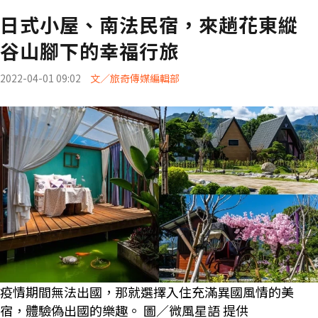
日式小屋、南法民宿，來趟花東縱
谷山腳下的幸福行旅
2022-04-01 09:02
文／旅奇傳媒編輯部
疫情期間無法出國，那就選擇入住充滿異國風情的美
宿，體驗偽出國的樂趣。 圖／微風星語 提供