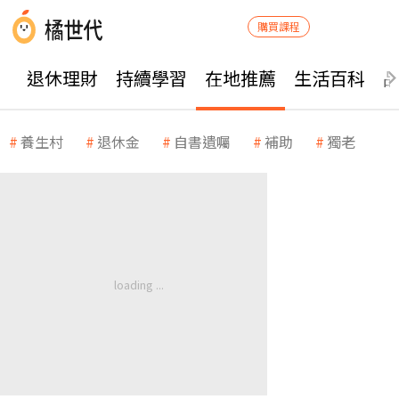
購買課程
退休理財
持續學習
在地推薦
生活百科
養生村
退休金
自書遺囑
補助
獨老