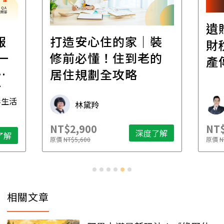
遺
報
打造安心住的家｜裝
財
一
修前必懂！住到老的
產
一
居住規劃全攻略
先
毒生活
林黛羚
NT$2,900
NT$
深度了解
了解
原價
NT$5,600
原價
N
相關文章