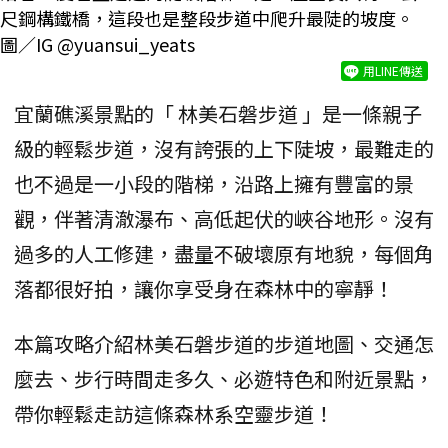
尺鋼構鐵橋，這段也是整段步道中爬升最陡的坡度。
圖／IG @yuansui_yeats
用LINE傳送
宜蘭礁溪景點的「 林美石磐步道 」是一條親子
級的輕鬆步道，沒有誇張的上下陡坡，最難走的
也不過是一小段的階梯，沿路上擁有豐富的景
觀，伴著清澈瀑布、高低起伏的峽谷地形。沒有
過多的人工修建，盡量不破壞原有地貌，每個角
落都很好拍，讓你享受身在森林中的寧靜！
本篇攻略介紹林美石磐步道的步道地圖、交通怎
麼去、步行時間走多久、必遊特色和附近景點，
帶你輕鬆走訪這條森林系空靈步道！