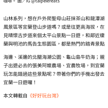
咖啡。 圖／IG @taipeiereats
山林系列，想在戶外爬聖母山莊抹茶山和龍潭湖
風景區等宜蘭登山步道嗎？或是往更高海拔，在
見晴懷古步道來個太平山景點一日遊，和鄰近棲
蘭與明池的馬告生態園區，都是熱門的踏青景點
海邊、溪邊的北關海潮公園、龜山島牛奶海；親
子出遊必去的張美阿嬤農場、宜農牧場，到宜蘭
玩怎能錯過這些景點呢？帶著你們的手機出發去
宜蘭一日遊囉！
本文轉載自
《好好玩台灣》