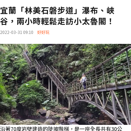
宜蘭「林美石磐步道」瀑布、峽
谷，兩小時輕鬆走訪小太魯閣！
2022-03-31 09:10
好好玩
沿著70度岩壁建造的陡坡階梯，是一座全長共有30公