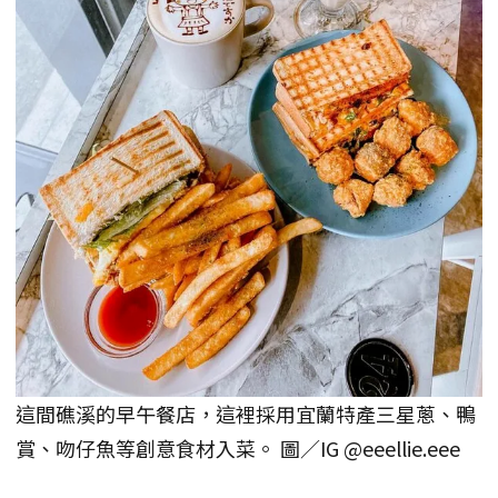
這間礁溪的早午餐店，這裡採用宜蘭特產三星蔥、鴨
賞、吻仔魚等創意食材入菜。 圖／IG @eeellie.eee