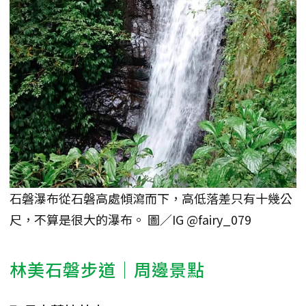
石磐瀑布從石磐高處傾瀉而下，高低落差只有十幾公
尺，不算是很大的瀑布。 圖／IG @fairy_079
林美石磐步道｜周邊景點