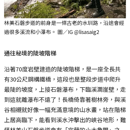
林美石磐步道的前身是一條古老的水圳路，沿途會經
過很多溪流和小瀑布。 圖／IG @lisasaig2
通往秘境的陡坡階梯
沿著70度岩壁建造的陡坡階梯，是一座全長共
有30公尺鋼構鐵橋，這段也是整段步道中爬升
最陡的坡度，上接石磐瀑布，下臨溪澗崖壁，走
到這就離瀑布不遠了！長橋倚靠著樹林旁，與溪
谷相襯就好像一幅充滿意境的山水畫，站在階梯
上居高臨下，能看到溪水沖擊出的峽谷地形，難
怪林美山石磐步道會有「宜蘭的小太魯閣」之