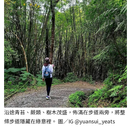
沿途青苔、蕨類、樹木茂盛，佈滿在步道兩旁，將整
條步道隱藏在綠意裡。 圖／IG @yuansui_yeats