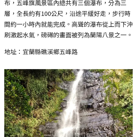
布，五峰旗風景區內總共有三個瀑布，分為三
層，全長約有100公尺，沿途平緩好走，步行時
間約一小時內就能完成。高聳的瀑布從上而下沖
刷激起水氣，磅礡的畫面被列為蘭陽八景之一。
地址：宜蘭縣礁溪鄉五峰路