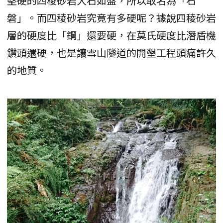
堅硬的四稜砂岩大石如盤，所以取名為「石
磐」。而四稜砂岩究竟有多硬呢？據說四稜砂岩
層的硬度比「鋼」還要硬，在莫氏硬度比潛盾機
鑽頭還硬，也是讓雪山隧道的開墾工程頭痛許久
的地質。