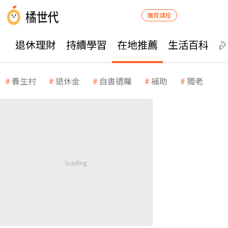
購買課程
退休理財
持續學習
在地推薦
生活百科
養生村
退休金
自書遺囑
補助
獨老