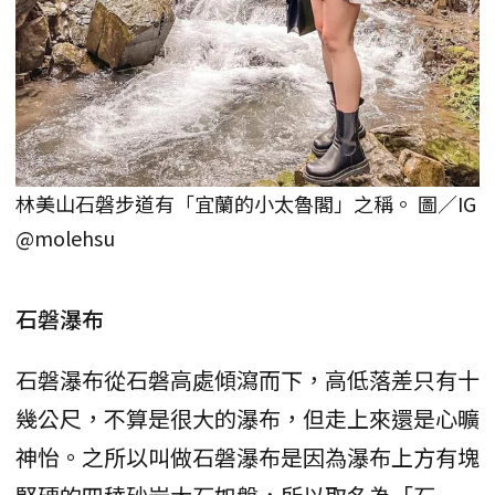
林美山石磐步道有「宜蘭的小太魯閣」之稱。 圖／IG
@molehsu
石磐瀑布
石磐瀑布從石磐高處傾瀉而下，高低落差只有十
幾公尺，不算是很大的瀑布，但走上來還是心曠
神怡。之所以叫做石磐瀑布是因為瀑布上方有塊