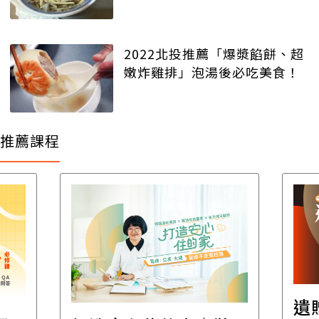
2022北投推薦「爆漿餡餅、超
嫩炸雞排」泡湯後必吃美食！
推薦課程
遺