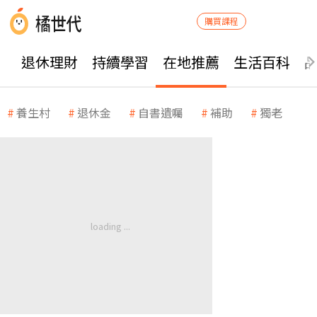
購買課程
退休理財
持續學習
在地推薦
生活百科
養生村
退休金
自書遺囑
補助
獨老