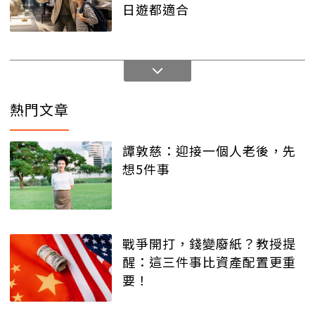
日遊都適合
熱門文章
譚敦慈：迎接一個人老後，先
想5件事
戰爭開打，錢變廢紙？教授提
醒：這三件事比資產配置更重
要！