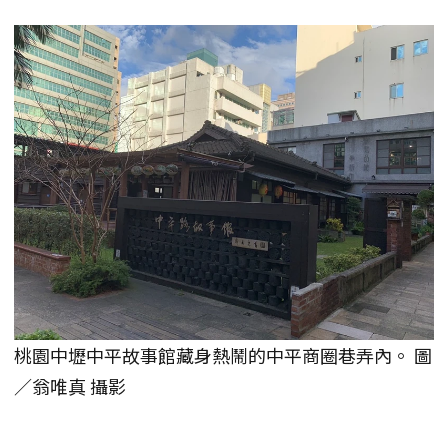
桃園中壢中平故事館藏身熱鬧的中平商圈巷弄內。 圖
／翁唯真 攝影