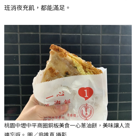
班消夜充飢，都能滿足。
桃園中壢中平商圈銅板美食一心蔥油餅，美味讓人流
連忘返。 圖／翁唯真 攝影