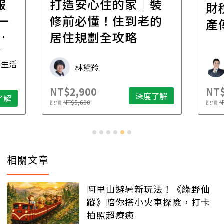
報
打造安心住的家｜裝
財
一
修前必懂！住到老的
產
一
居住規劃全攻略
先
毒生活
林黛羚
NT$2,900
NT$
深度了解
了解
原價
NT$5,600
原價
N
相關文章
阿里山避暑新玩法！《綠野仙
蹤》陪你搭小火車探險，打卡
拍照超療癒