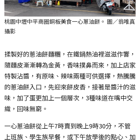
桃園中壢中平商圈銅板美食一心蔥油餅。 圖／翁唯真
攝影
揉製好的蔥油餅麵糰，在鐵鍋熱油裡滋滋作響，
隨麵皮漸漸轉為金黃，香味撲鼻而來，加上店家
特製沾醬，有原味、辣味兩種可供選擇，熱騰騰
的蔥油餅入口，先迎來餅皮香，接著是醬汁的滋
味，加了蛋更加上一個層次，3種味道在嘴中交
織，回味無窮。
一心蔥油餅從上午7時賣到晚上9時30分，不管
上班族、學生族早餐，或下午放學後的點心、加