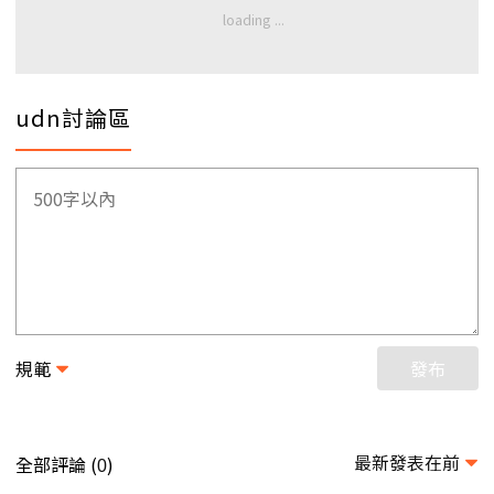
udn討論區
規範
發布
最新發表在前
全部評論 (
)
0