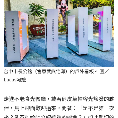
台中市長公館（宮原武熊宅邸）的戶外看板。 圖／
Lucas阿嬤
走進不老食光餐廳，戴著俏皮草帽容光煥發的夥
伴，馬上迎面歡迎過來，問著：「是不是第一次
來？能不能給她介紹這裡的機會？」如此親切的