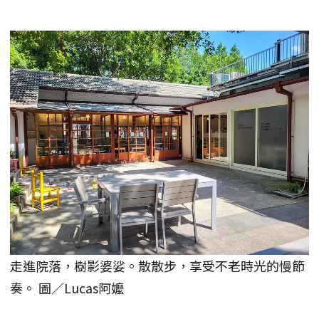
走進院落，樹影婆娑。散散步，享受不老時光的慢節
奏。 圖／Lucas阿嬤