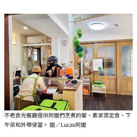
不老食光餐廳提供阿嬤們烹煮的葷、素家常定食、下
午茶和外帶便當。 圖／Lucas阿嬤