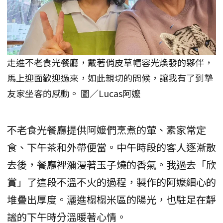
走進不老食光餐廳，戴著俏皮草帽容光煥發的夥伴，
馬上迎面歡迎過來，如此親切的問候，讓我有了到摯
友家坐客的感動。 圖／Lucas阿嬤
不老食光餐廳提供阿嬤們烹煮的葷、素家常定
食、下午茶和外帶便當。中午時段的客人逐漸散
去後，餐廳裡瀰漫著玉子燒的香氣。我過去「欣
賞」了這段不溫不火的過程，製作的阿嬤細心的
堆疊出厚度。灑進榻榻米區的陽光，也駐足在靜
謐的下午時分溫暖著心情。