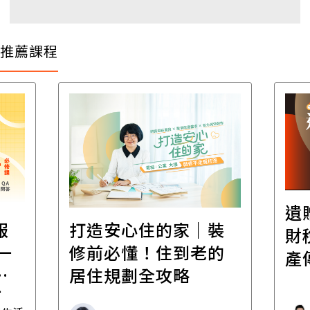
推薦課程
遺
報
打造安心住的家｜裝
財
一
修前必懂！住到老的
產
一
居住規劃全攻略
先