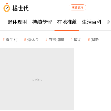
購買課程
退休理財
持續學習
在地推薦
生活百科
養生村
退休金
自書遺囑
補助
獨老