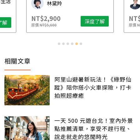
毒生活
林黛羚
NT$2,900
NT$
深度了解
了解
原價
NT$5,600
原價
N
相關文章
阿里山避暑新玩法！《綠野仙
蹤》陪你搭小火車探險，打卡
拍照超療癒
一天 500 元遊台北！室內外景
點推薦清單，享受不趕行程、
說走就走的悠閒時光