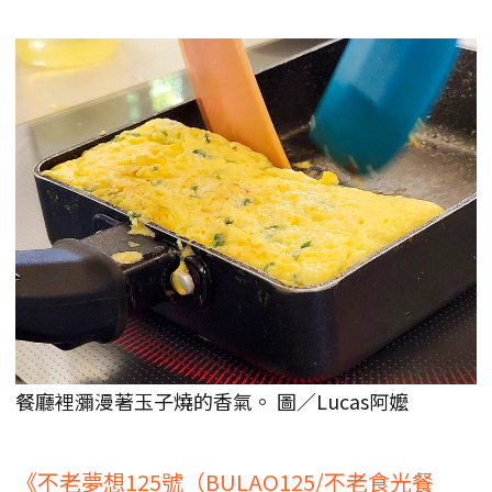
餐廳裡瀰漫著玉子燒的香氣。 圖／Lucas阿嬤
《不老夢想125號（BULAO125/不老食光餐