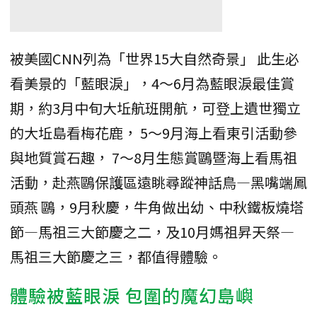
被美國CNN列為「世界15大自然奇景」 此生必
看美景的「藍眼淚」，4～6月為藍眼淚最佳賞
期，約3月中旬大坵航班開航，可登上遺世獨立
的大坵島看梅花鹿， 5～9月海上看東引活動參
與地質賞石趣， 7～8月生態賞鷗暨海上看馬祖
活動，赴燕鷗保護區遠眺尋蹤神話鳥—黑嘴端鳳
頭燕 鷗，9月秋慶，牛角做出幼、中秋鐵板燒塔
節—馬祖三大節慶之二，及10月媽祖昇天祭—
馬祖三大節慶之三，都值得體驗。
體驗被藍眼淚 包圍的魔幻島嶼