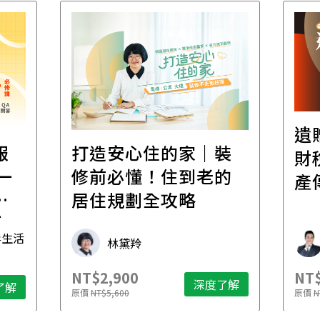
遺
報
打造安心住的家｜裝
財
一
修前必懂！住到老的
產
一
居住規劃全攻略
先
毒生活
林黛羚
NT$2,900
NT$
深度了解
了解
原價
NT$5,600
原價
N