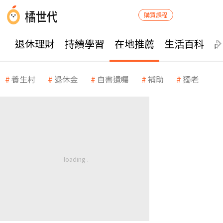
購買課程
退休理財
持續學習
在地推薦
生活百科
養生村
退休金
自書遺囑
補助
獨老