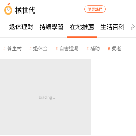
購買課程
退休理財
持續學習
在地推薦
生活百科
養生村
退休金
自書遺囑
補助
獨老