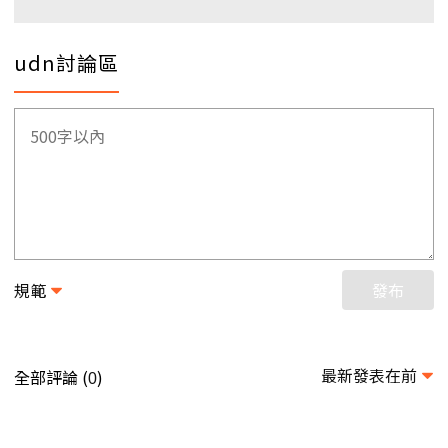
udn討論區
規範
發布
最新發表在前
全部評論 (
)
0