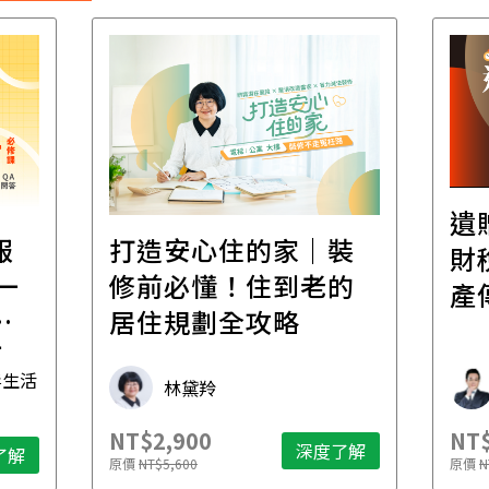
遺
報
打造安心住的家｜裝
財
一
修前必懂！住到老的
產
一
居住規劃全攻略
先
毒生活
林黛羚
NT$2,900
NT$
深度了解
了解
原價
NT$5,600
原價
N