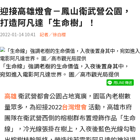
迎接高雄燈會－鳳山衛武營公園，
打造阿凡達「生命樹」！
2022-01-14 10:41
記者／徐白櫻
「生命線」強調老樹的生命價值，入夜後置身其中，
宛如進入電影阿凡達世界。 圖／高市觀光局提供
用LINE傳送
高雄
衛武營都會公園占地寬廣，園區內老樹數
量眾多，為迎接2022
台灣燈會
活動，高雄市府
團隊在衛武營西側的榕樹群布置燈飾作品「生命
線」，冷光線張掛在樹上，入夜後藍色光線勾勒
出榕樹枝幹脈絡，營造彷若電影阿凡達的神祕場