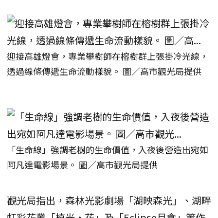
迎接高雄燈會，專業攀樹師在榕樹群上張掛冷光線，
透過線條傳遞生命流動樣貌。 圖／高市觀光局提供
「生命線」強調老樹的生命價值，入夜後營造出宛如
阿凡達電影場景。 圖／高市觀光局提供
觀光局指出，森林光影劇場「湖映森光」、湖畔
虹彩花叢「植光・花」及「Eclipse月食」等作