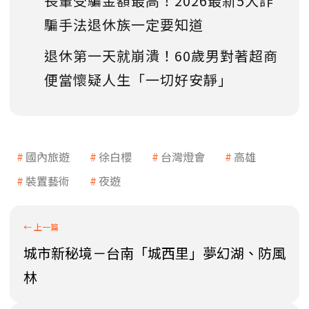
長輩受騙金額最高！2026最新5大詐
騙手法退休族一定要知道
退休第一天就崩潰！60歲男對著超商
便當懷疑人生「一切好安靜」
國內旅遊
徐白櫻
台灣燈會
高雄
裝置藝術
夜遊
城市新秘境－台南「城西里」夢幻湖、防風
林