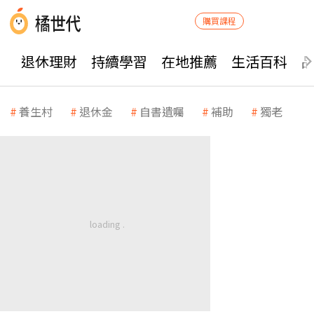
購買課程
退休理財
持續學習
在地推薦
生活百科
養生村
退休金
自書遺囑
補助
獨老