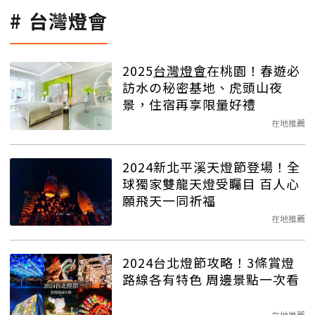
台灣燈會
2025
台灣燈會
在桃園！春遊必
訪水の秘密基地、虎頭山夜
景，住宿再享限量好禮
在地推薦
2024新北平溪天燈節登場！全
球獨家雙龍天燈受矚目 百人心
願飛天一同祈福
在地推薦
2024台北燈節攻略！3條賞燈
路線各有特色 周邊景點一次看
在地推薦