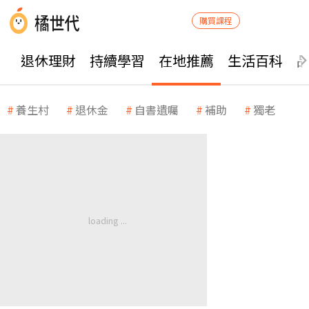
購買課程
退休理財
持續學習
在地推薦
生活百科
養生村
退休金
自書遺囑
補助
獨老