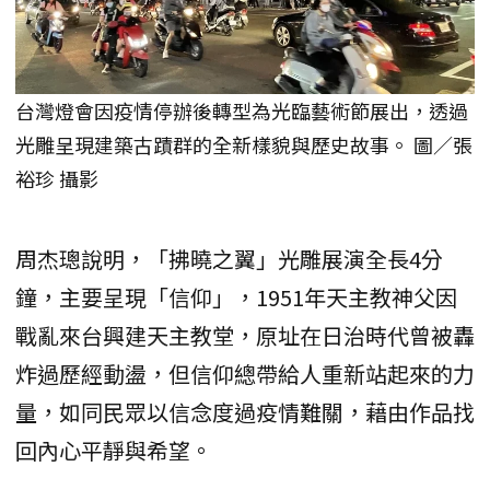
台灣燈會因疫情停辦後轉型為光臨藝術節展出，透過
光雕呈現建築古蹟群的全新樣貌與歷史故事。 圖／張
裕珍 攝影
周杰璁說明，「拂曉之翼」光雕展演全長4分
鐘，主要呈現「信仰」，1951年天主教神父因
戰亂來台興建天主教堂，原址在日治時代曾被轟
炸過歷經動盪，但信仰總帶給人重新站起來的力
量，如同民眾以信念度過疫情難關，藉由作品找
回內心平靜與希望。