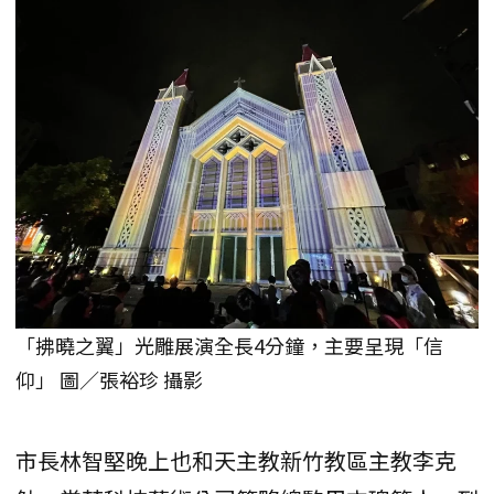
「拂曉之翼」光雕展演全長4分鐘，主要呈現「信
仰」 圖／張裕珍 攝影
市長林智堅晚上也和天主教新竹教區主教李克