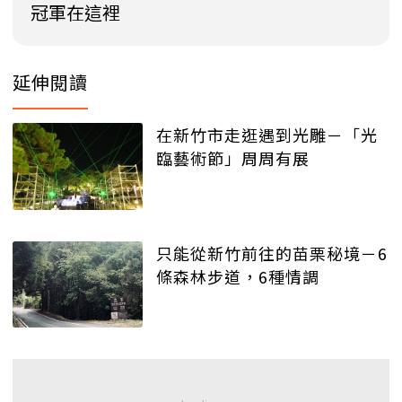
冠軍在這裡
延伸閱讀
在新竹市走逛遇到光雕－「光
臨藝術節」周周有展
只能從新竹前往的苗栗秘境－6
條森林步道，6種情調