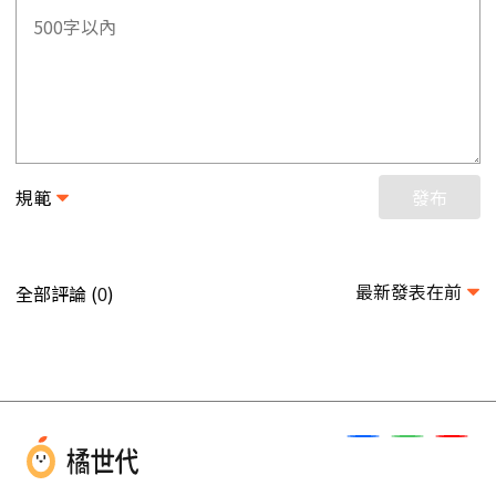
規範
發布
最新發表在前
全部評論 (
)
0