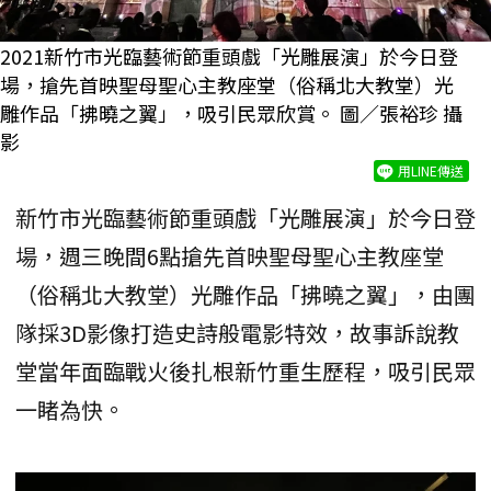
2021新竹市光臨藝術節重頭戲「光雕展演」於今日登
場，搶先首映聖母聖心主教座堂（俗稱北大教堂）光
雕作品「拂曉之翼」，吸引民眾欣賞。 圖／張裕珍 攝
影
用LINE傳送
新竹市光臨藝術節重頭戲「光雕展演」於今日登
場，週三晚間6點搶先首映聖母聖心主教座堂
（俗稱北大教堂）光雕作品「拂曉之翼」，由團
隊採3D影像打造史詩般電影特效，故事訴說教
堂當年面臨戰火後扎根新竹重生歷程，吸引民眾
一睹為快。