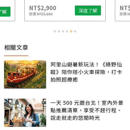
NT$2,900
NT$
深度了解
了解
原價
NT$5,600
原價
N
相關文章
阿里山避暑新玩法！《綠野仙
蹤》陪你搭小火車探險，打卡
拍照超療癒
一天 500 元遊台北！室內外景
點推薦清單，享受不趕行程、
說走就走的悠閒時光