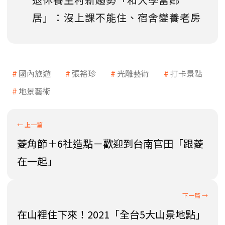
居」：沒上課不能住、宿舍變養老房
國內旅遊
張裕珍
光雕藝術
打卡景點
地景藝術
菱角節＋6社造點－歡迎到台南官田「跟菱
在一起」
在山裡住下來！2021「全台5大山景地點」