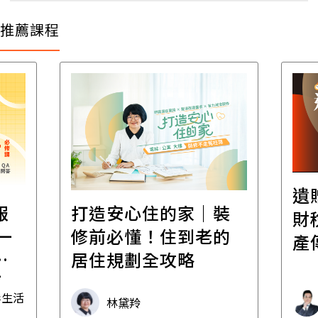
推薦課程
遺
報
打造安心住的家｜裝
財
一
修前必懂！住到老的
產
一
居住規劃全攻略
先
毒生活
林黛羚