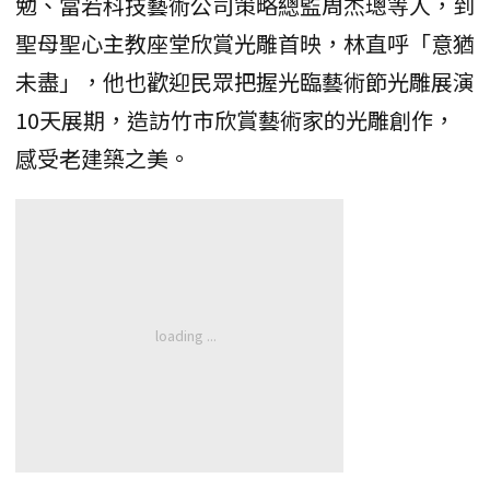
勉、當若科技藝術公司策略總監周杰璁等人，到
聖母聖心主教座堂欣賞光雕首映，林直呼「意猶
未盡」，他也歡迎民眾把握光臨藝術節光雕展演
10天展期，造訪竹市欣賞藝術家的光雕創作，
感受老建築之美。