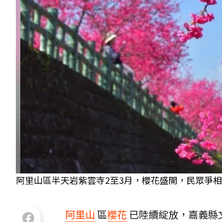
阿里山區半天岩紫雲寺2至3月，櫻花盛開，民眾爭相
阿里山
區
櫻花
已陸續綻放，嘉義縣