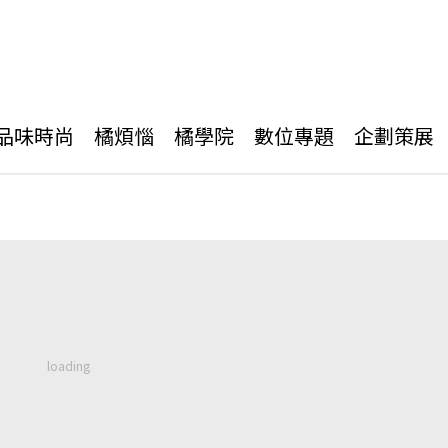
品味時尚
橘煩惱
橘學院
數位專題
企劃策展