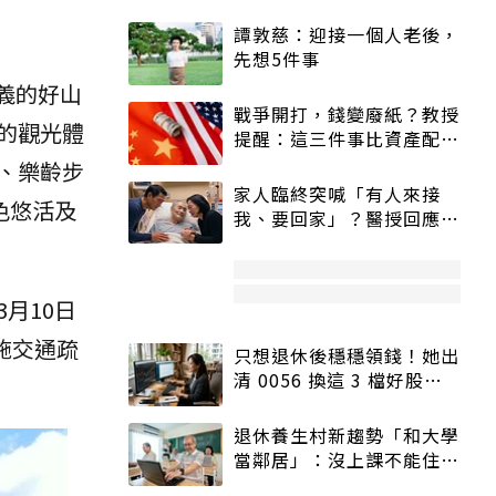
譚敦慈：迎接一個人老後，
先想5件事
義的好山
戰爭開打，錢變廢紙？教授
的觀光體
提醒：這三件事比資產配置
更重要！
、樂齡步
家人臨終突喊「有人來接
色悠活及
我、要回家」？醫授回應方
式快學：避免抱憾終生
月10日
施交通疏
只想退休後穩穩領錢！她出
清 0056 換這 3 檔好股：
股價高點照樣買
退休養生村新趨勢「和大學
當鄰居」：沒上課不能住、
宿舍變養老房