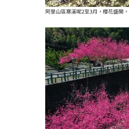
阿里山區寒溪呢2至3月，櫻花盛開，