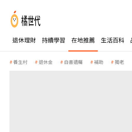
退休理財
持續學習
在地推薦
生活百科
養生村
退休金
自書遺囑
補助
獨老