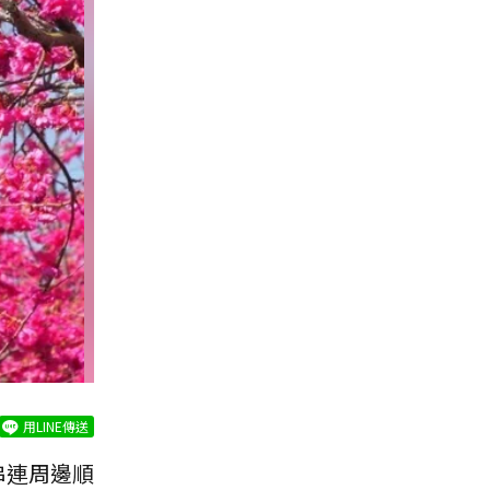
用LINE傳送
串連周邊順