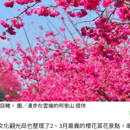
目睹。 圖／漫步在雲端的阿里山 提供
文化觀光局也整理了2、3月嘉義的櫻花賞花景點，