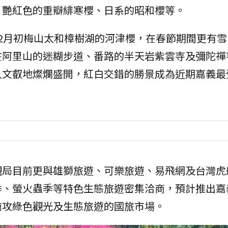
、艷紅色的重瓣緋寒櫻、日系的昭和櫻等。
2月初梅山太和樟樹湖的河津櫻，在春節期間更有雪
在阿里山的迷糊步道、番路的半天岩紫雲寺及彌陀禪
人文叡地燦爛盛開，紅白交錯的勝景成為近期嘉義最
觀局目前更與雄獅旅遊、可樂旅遊、易飛網及台灣虎
季、螢火蟲季等特色生態旅遊密集洽商，預計推出嘉
搶攻綠色觀光及生態旅遊的國旅市場。