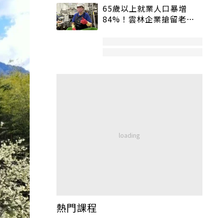
65歲以上就業人口暴增
84%！雲林企業搶留老員
工：穩定性高、經驗豐富
熱門課程