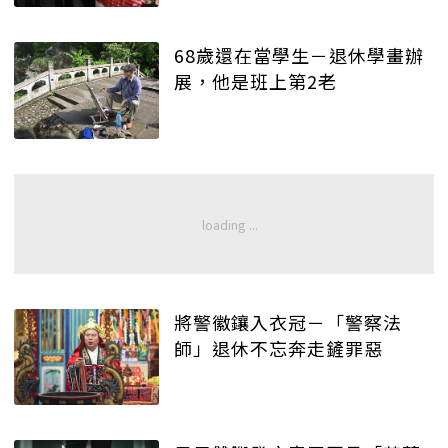
68歲還在當學生－退休學畫辦
展，他是班上第2老
將警徽鑲入衣冠－「警察法
師」退休不忘奔走鏟罪惡