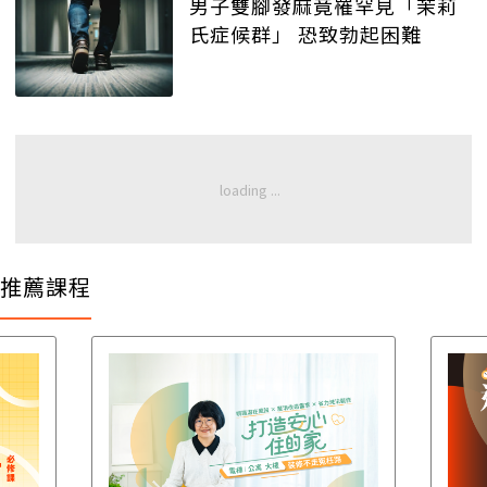
男子雙腳發麻竟罹罕見「茉莉
氏症候群」 恐致勃起困難
推薦課程