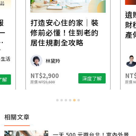
遺
報
打造安心住的家｜裝
財
一
修前必懂！住到老的
產
一
居住規劃全攻略
先
毒生活
林黛羚
NT$2,900
NT$
深度了解
了解
原價
NT$5,600
原價
N
相關文章
一天 500 元遊台北！室內外景