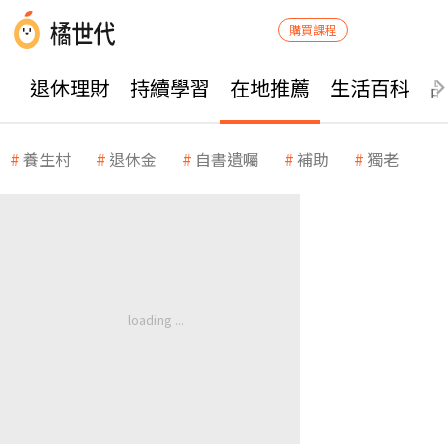
購買課程
退休理財
持續學習
在地推薦
生活百科
養生村
退休金
自書遺囑
補助
獨老