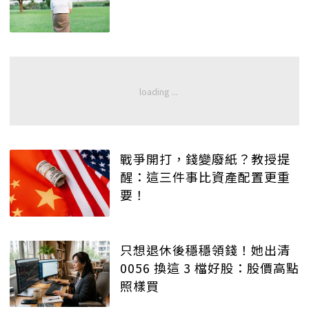
戰爭開打，錢變廢紙？教授提
醒：這三件事比資產配置更重
要！
只想退休後穩穩領錢！她出清
0056 換這 3 檔好股：股價高點
照樣買