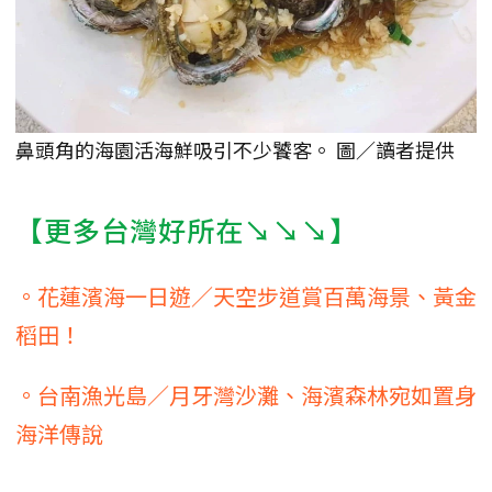
鼻頭角的海園活海鮮吸引不少饕客。 圖／讀者提供
【更多台灣好所在↘↘↘】
。花蓮濱海一日遊／天空步道賞百萬海景、黃金
稻田！
。台南漁光島／月牙灣沙灘、海濱森林宛如置身
海洋傳說