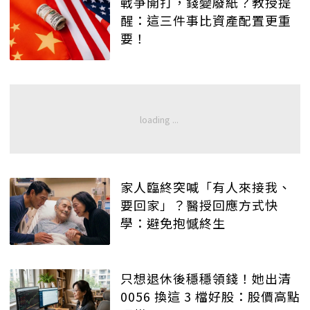
戰爭開打，錢變廢紙？教授提
醒：這三件事比資產配置更重
要！
家人臨終突喊「有人來接我、
要回家」？醫授回應方式快
學：避免抱憾終生
只想退休後穩穩領錢！她出清
0056 換這 3 檔好股：股價高點