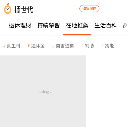
購買課程
退休理財
持續學習
在地推薦
生活百科
養生村
退休金
自書遺囑
補助
獨老