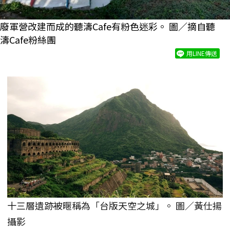
廢軍營改建而成的聽濤Cafe有粉色迷彩。 圖／摘自聽
濤Cafe粉絲團
用LINE傳送
十三層遺跡被暱稱為「台版天空之城」。 圖／黃仕揚
攝影