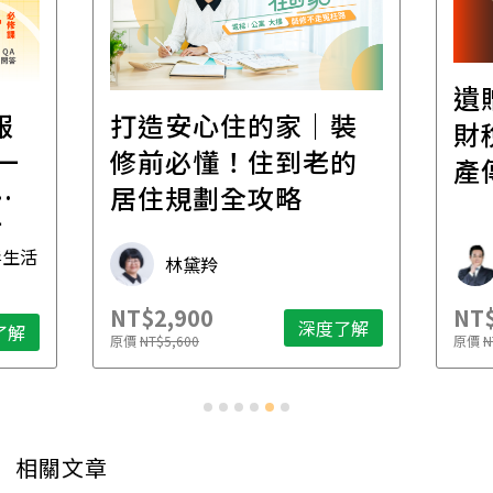
遺
報
打造安心住的家｜裝
財
一
修前必懂！住到老的
產
一
居住規劃全攻略
先
毒生活
林黛羚
NT$2,900
NT$
深度了解
了解
原價
NT$5,600
原價
N
相關文章