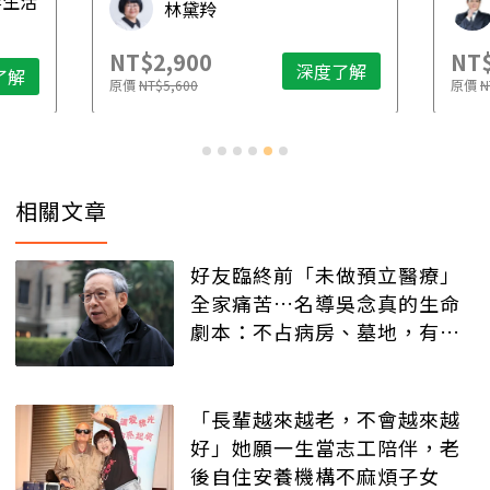
毒生活
林黛羚
NT$2,900
NT$
深度了解
了解
原價
NT$5,600
原價
N
相關文章
好友臨終前「未做預立醫療」
全家痛苦…名導吳念真的生命
劇本：不占病房、墓地，有人
記得就好
「長輩越來越老，不會越來越
好」她願一生當志工陪伴，老
後自住安養機構不麻煩子女