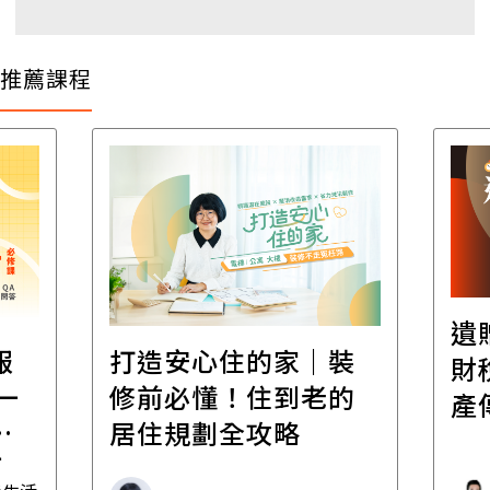
推薦課程
遺
報
打造安心住的家｜裝
財
一
修前必懂！住到老的
產
一
居住規劃全攻略
先