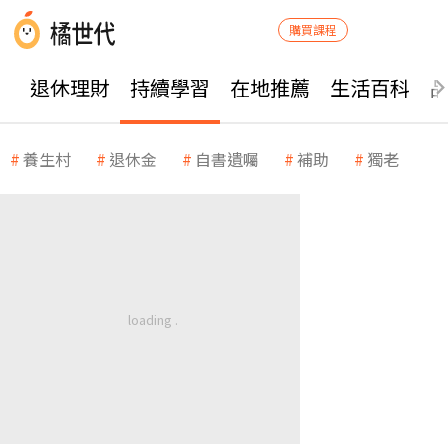
購買課程
退休理財
持續學習
在地推薦
生活百科
養生村
退休金
自書遺囑
補助
獨老