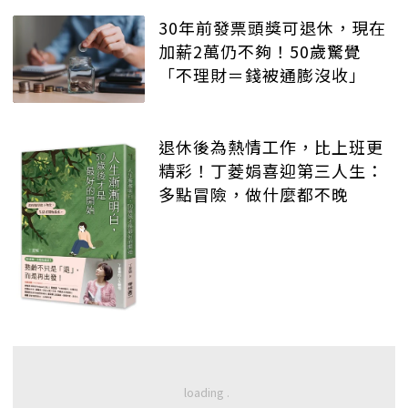
30年前發票頭獎可退休，現在
加薪2萬仍不夠！50歲驚覺
「不理財＝錢被通膨沒收」
退休後為熱情工作，比上班更
精彩！丁菱娟喜迎第三人生：
多點冒險，做什麼都不晚