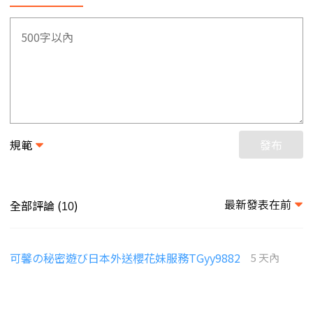
規範
發布
最新發表在前
全部評論 (
)
10
可馨の秘密遊び日本外送櫻花妹服務TGyy9882
5 天內