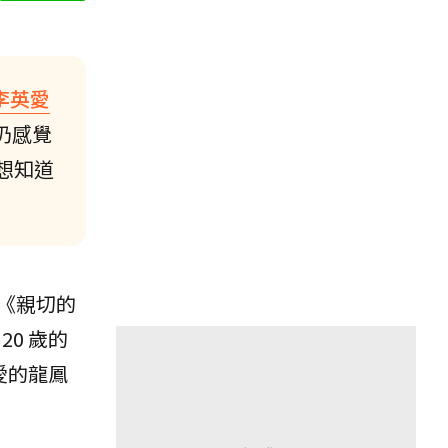
李英愛
仍感覺
想知道
《親切的
20 歲的
愛的龍鳳