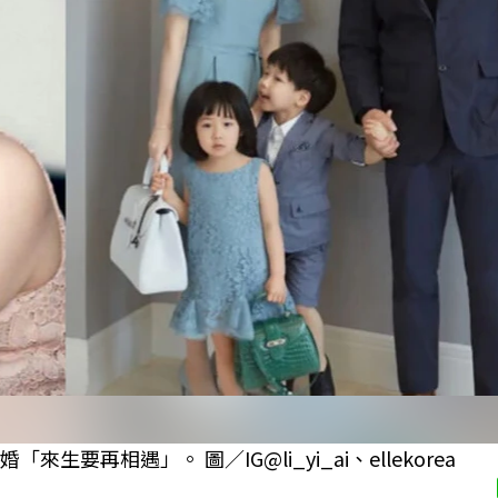
再相遇」。 圖／IG@li_yi_ai、ellekorea