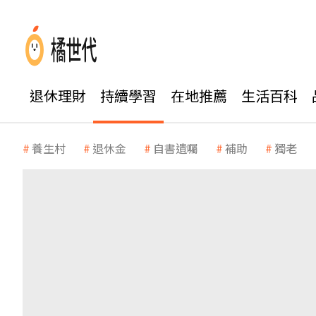
退休理財
持續學習
在地推薦
生活百科
養生村
退休金
自書遺囑
補助
獨老