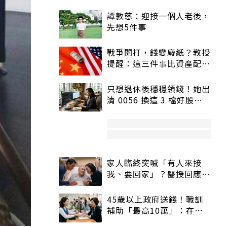
譚敦慈：迎接一個人老後，
先想5件事
戰爭開打，錢變廢紙？教授
提醒：這三件事比資產配置
更重要！
只想退休後穩穩領錢！她出
清 0056 換這 3 檔好股：
股價高點照樣買
家人臨終突喊「有人來接
我、要回家」？醫授回應方
式快學：避免抱憾終生
45歲以上政府送錢！職訓
補助「最高10萬」：在
職、待業都能申請