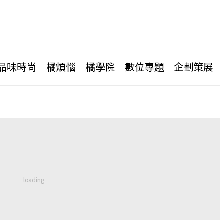
品味時尚
橘煩惱
橘學院
數位專題
企劃策展