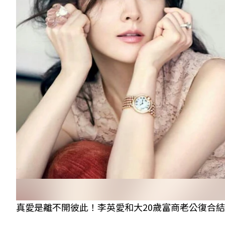
真愛是離不開彼此！李英愛和大20歲富商老公復合結婚「來生要