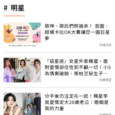
明星
歌神、歌后們照過來！ 音圓．
超橘卡拉OK大賽讓您一圓巨星
夢
市場快訊
「這星座」女星外表機靈，面
對愛情卻任性到不顧一切！小S
為情撕破臉、張柏芝秘生子藏
真相
持續學習
分手後仍注定在一起！韓星李
英愛情定大20歲老公：婚姻是
我的力量
持續學習