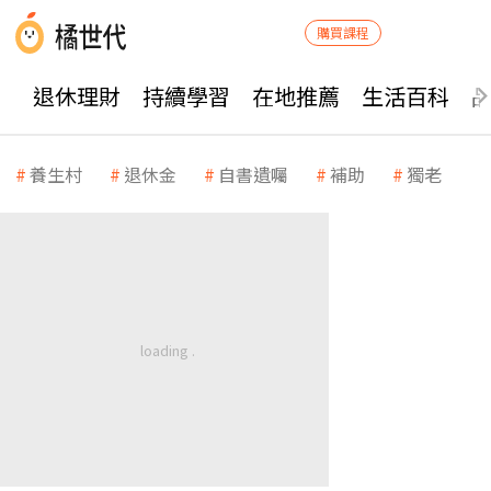
購買課程
退休理財
持續學習
在地推薦
生活百科
養生村
退休金
自書遺囑
補助
獨老