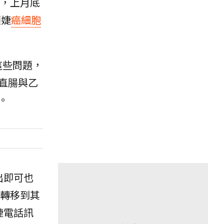
，上月底
顧婕
癌細胞
這些問題，
直腸與乙
。
出即可也
轉移到其
婕電話訊