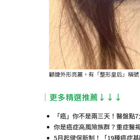
顧婕外形亮麗，有「整形皇后」稱號
│更多精選推薦↓↓↓
「癌」你不是兩三天！醫盤點7
你是癌症高風險族群？重症醫揭
5月起健保新制！「19種癌症