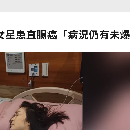
歲女星患直腸癌「病況仍有未