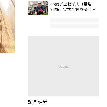
65歲以上就業人口暴增
84%！雲林企業搶留老員
工：穩定性高、經驗豐富
熱門課程