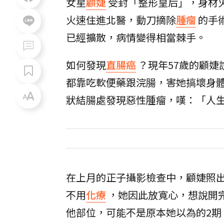
女星
顧婕
受封「整形皇后」，身材
火速住進北醫，動刀摘除
腫瘤
的手
已經擴散，病情變得相當棘手。
如何發現
直腸癌
？現年57歲的顧婕
都靠吃軟便藥跟浣腸，害她搞壞身
狀結腸處發現惡性腫瘤，嘆：「人
在上月的正子攝影檢查中，顧婕照
不用
化療
，她因此放寬心，想說開
他部位，可能不是原本她以為的2