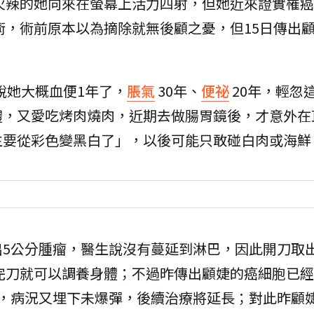
火辣的她向來在螢幕上活力四射，但她近來證實罹癌
術，術前原本以為摘除就無後顧之憂，但15日傳出
說她大概血便1年了，
脹氣
30年、
便祕
20年，輕忽
體，又愛吃烤肉燒肉，近期去做腸胃鏡後，才意外在
生要從彩色變黑白了」，以後可能只敢碰白肉或海鮮
出5公分腫瘤，醫生說沒有蔓延到淋巴，因此開刀取
完刀就可以調養身體；不過昨傳出顧婕的癌細胞已經
期，病況又埋下未爆彈，後續治療將延長；對此昨顧