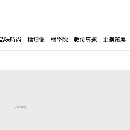
品味時尚
橘煩惱
橘學院
數位專題
企劃策展