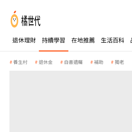
退休理財
持續學習
在地推薦
生活百科
養生村
退休金
自書遺囑
補助
獨老