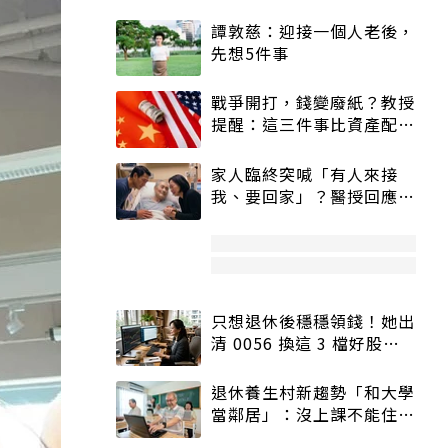
譚敦慈：迎接一個人老後，
先想5件事
戰爭開打，錢變廢紙？教授
提醒：這三件事比資產配置
更重要！
家人臨終突喊「有人來接
我、要回家」？醫授回應方
式快學：避免抱憾終生
只想退休後穩穩領錢！她出
清 0056 換這 3 檔好股：
股價高點照樣買
退休養生村新趨勢「和大學
當鄰居」：沒上課不能住、
宿舍變養老房