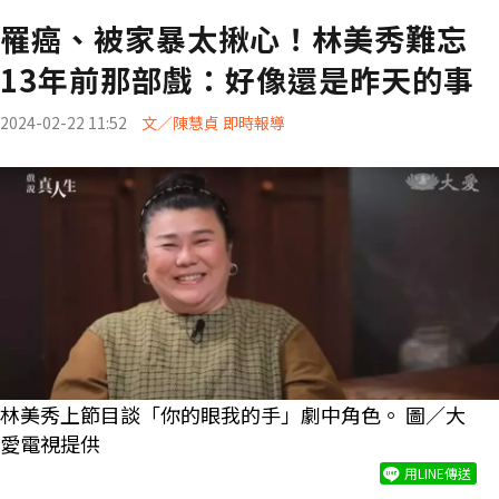
罹癌、被家暴太揪心！林美秀難忘
13年前那部戲：好像還是昨天的事
2024-02-22 11:52
文／陳慧貞 即時報導
林美秀上節目談「你的眼我的手」劇中角色。 圖／大
愛電視提供
用LINE傳送