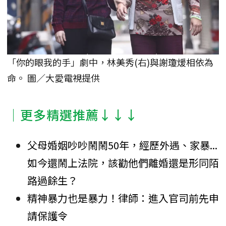
「你的眼我的手」劇中，林美秀(右)與謝瓊煖相依為
命。 圖／大愛電視提供
│更多精選推薦↓↓↓
父母婚姻吵吵鬧鬧50年，經歷外遇、家暴...
如今還鬧上法院，該勸他們離婚還是形同陌
路過餘生？
精神暴力也是暴力！律師：進入官司前先申
請保護令