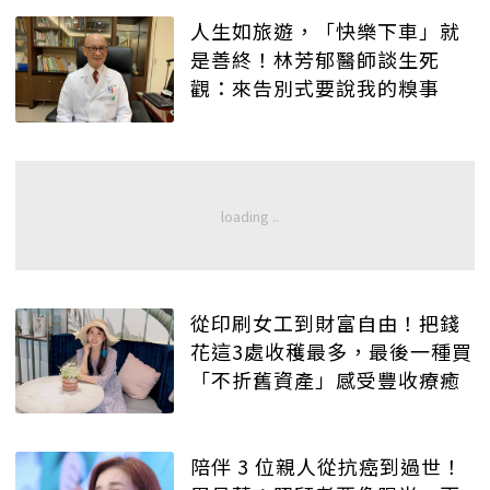
人生如旅遊，「快樂下車」就
是善終！林芳郁醫師談生死
觀：來告別式要說我的糗事
從印刷女工到財富自由！把錢
花這3處收穫最多，最後一種買
「不折舊資產」感受豐收療癒
陪伴 3 位親人從抗癌到過世！