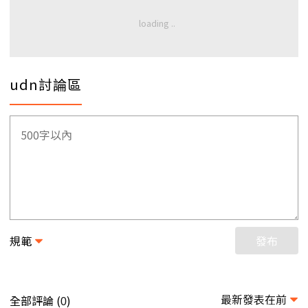
udn討論區
規範
發布
最新發表在前
全部評論 (
)
0