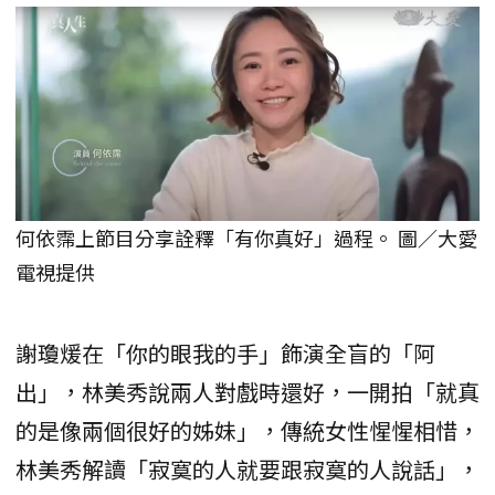
何依霈上節目分享詮釋「有你真好」過程。 圖／大愛
電視提供
謝瓊煖在「你的眼我的手」飾演全盲的「阿
出」，林美秀說兩人對戲時還好，一開拍「就真
的是像兩個很好的姊妹」，傳統女性惺惺相惜，
林美秀解讀「寂寞的人就要跟寂寞的人說話」，