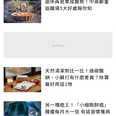
退休再就業成趨勢！中高齡重
返職場5大好處報你知
天然清潔劑比一比！過碳酸
鈉、小蘇打有什麼差異？除霉
最好用這1物
另一種癌王！「小細胞肺癌」
腫瘤每月大一倍 有這習慣罹病