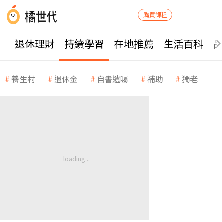
購買課程
退休理財
持續學習
在地推薦
生活百科
養生村
退休金
自書遺囑
補助
獨老