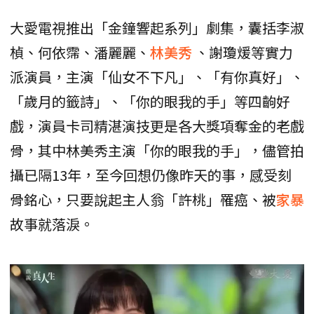
大愛電視推出「金鐘響起系列」劇集，囊括李淑
楨、何依霈、潘麗麗、
林美秀
、謝瓊煖等實力
派演員，主演「仙女不下凡」、「有你真好」、
「歲月的籤詩」、「你的眼我的手」等四齣好
戲，演員卡司精湛演技更是各大獎項奪金的老戲
骨，其中林美秀主演「你的眼我的手」，儘管拍
攝已隔13年，至今回想仍像昨天的事，感受刻
骨銘心，只要說起主人翁「許桃」罹癌、被
家暴
故事就落淚。