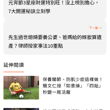
元宵節3星座財運特別旺！沒上榜別擔心，
7大開運秘訣立刻學
先生過世媳婦要養公婆、爸媽給的嫁妝算遺
產？律師授家事法10重點
延伸閱讀
保養關節、防肌少症這樣做！
簡文仁授「如意操」「四貼」
秒變一尾活龍