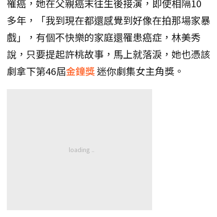
罹癌，她在父親癌末往生後接演，即使相隔10
多年，「我到現在都還感覺到好像在拍那場家暴
戲」，有個不快樂的家庭還罹患癌症，林美秀
說，只要提起許桃故事，馬上就落淚，她也憑該
劇拿下第46屆
金鐘獎
迷你劇集女主角獎。