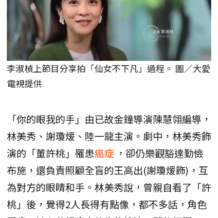
李淑楨上節目分享拍「仙女不下凡」過程。 圖／大愛
電視提供
「你的眼我的手」由已故金鐘導演陳慧翎編導，
林美秀、謝瓊煖、陸一龍主演。劇中，林美秀飾
演的「董許桃」罹患
癌症
，卻仍樂觀豁達勤儉
布施，還負責照顧全盲的王高出(謝瓊煖飾)，互
為對方的眼睛和手。林美秀說，曾親自看了「許
桃」後，覺得2人長得有點像，都不多話，角色