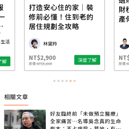
報
打造安心住的家｜裝
財
一
修前必懂！住到老的
產
一
居住規劃全攻略
先
毒生活
林黛羚
NT$2,900
NT$
深度了解
了解
原價
NT$5,600
原價
N
相關文章
好友臨終前「未做預立醫療」
全家痛苦…名導吳念真的生命
劇本：不占病房、墓地，有人