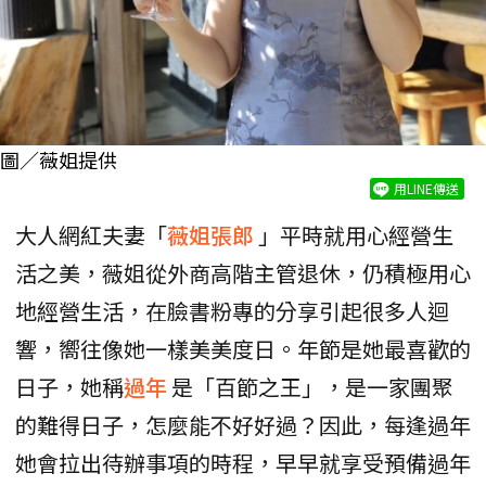
圖／薇姐提供
用LINE傳送
大人網紅夫妻「
薇姐張郎
」平時就用心經營生
活之美，薇姐從外商高階主管退休，仍積極用心
地經營生活，在臉書粉專的分享引起很多人迴
響，嚮往像她一樣美美度日。年節是她最喜歡的
日子，她稱
過年
是「百節之王」，是一家團聚
的難得日子，怎麼能不好好過？因此，每逢過年
她會拉出待辦事項的時程，早早就享受預備過年