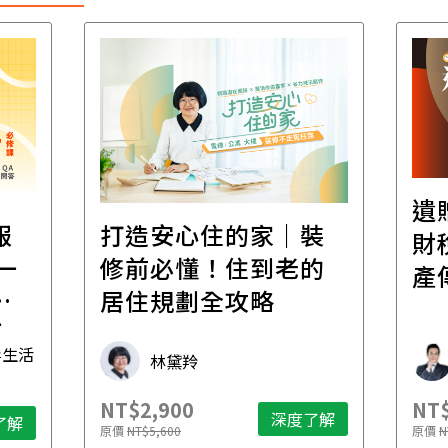
遺
報
打造安心住的家｜裝
財
一
修前必懂！住到老的
產
一
居住規劃全攻略
先
毒生活
林黛羚
NT$2,900
NT$
深度了解
了解
原價
NT$5,600
原價
N