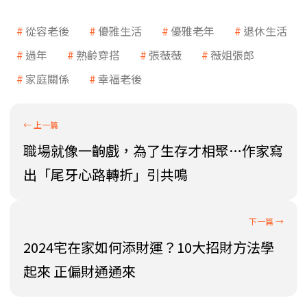
從容老後
優雅生活
優雅老年
退休生活
過年
熟齡穿搭
張薇薇
薇姐張郎
家庭關係
幸福老後
職場就像一齣戲，為了生存才相聚…作家寫
出「尾牙心路轉折」引共鳴
2024宅在家如何添財運？10大招財方法學
起來 正偏財通通來