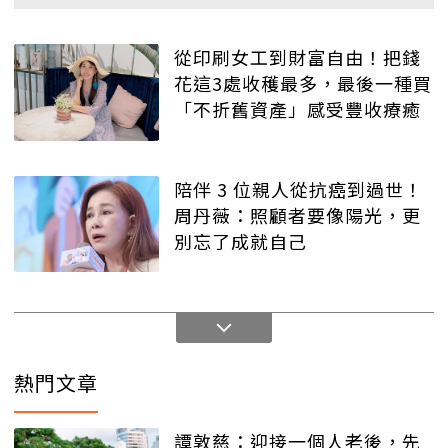
從印刷女工到財富自由！把錢
花這3處收穫最多，最後一種買
「不折舊資產」感受豐收療癒
陪伴 3 位親人從抗癌到過世！
周丹薇：照顧者要像陽光，更
別忘了成就自己
熱門文章
譚敦慈：迎接一個人老後，先