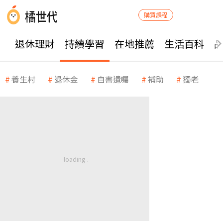
購買課程
退休理財
持續學習
在地推薦
生活百科
養生村
退休金
自書遺囑
補助
獨老