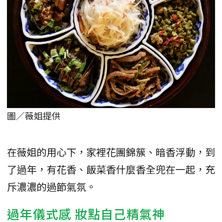
圖／薇姐提供
在薇姐的用心下，家裡花團錦簇、暗香浮動，到
了過年，有花香、飯菜香什麼香全兜在一起，充
斥濃濃的過節氣氛。
過年儀式感 妝點自己精氣神