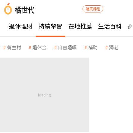
購買課程
退休理財
持續學習
在地推薦
生活百科
養生村
退休金
自書遺囑
補助
獨老