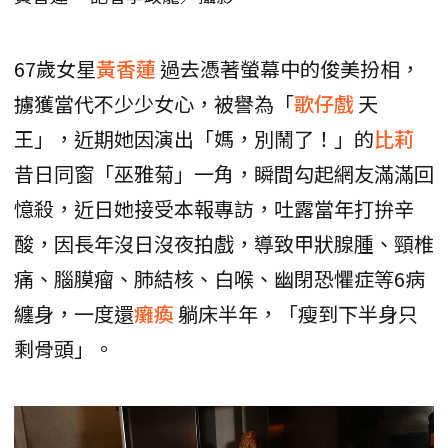
67歲女星
黃香蓮
過去憑著螢幕中的俊美扮相，
擄獲當代不少少女心，被譽為「
歌仔戲
天
王」，近期她因演出「媽，別鬧了！」的
比莉
昔日同窗「巫雅菊」一角，瞬間勾起網友滿滿回
憶殺，近日她接受本報專訪，吐露當年打拚辛
酸，因長年沒日沒夜拍戲，導致甲狀腺腫、頸椎
痛、腦膜瘤、肺結核、白喉、幽閉恐懼症等6病
纏身，一度還
癱瘓
躺床半年，「瘦到下半身只
剩骨頭」。