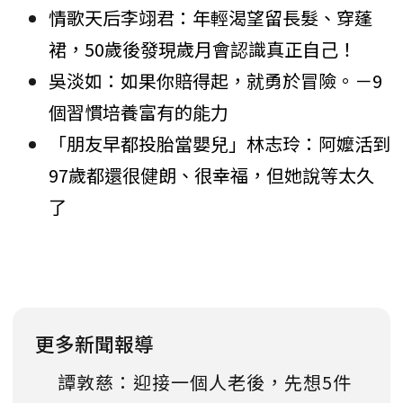
情歌天后李翊君：年輕渴望留長髮、穿蓬
裙，50歲後發現歲月會認識真正自己！
吳淡如：如果你賠得起，就勇於冒險。－9
個習慣培養富有的能力
「朋友早都投胎當嬰兒」林志玲：阿嬤活到
97歲都還很健朗、很幸福，但她說等太久
了
更多新聞報導
譚敦慈：迎接一個人老後，先想5件