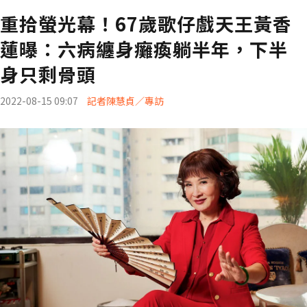
重拾螢光幕！67歲歌仔戲天王黃香
蓮曝：六病纏身癱瘓躺半年，下半
身只剩骨頭
2022-08-15 09:07
記者陳慧貞／專訪