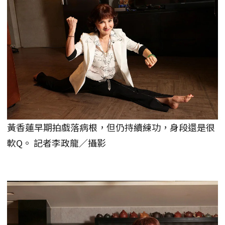
黃香蓮早期拍戲落病根，但仍持續練功，身段還是很
軟Q。 記者李政龍／攝影