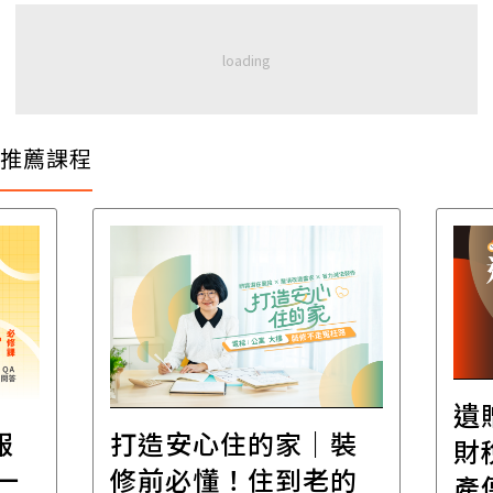
推薦課程
遺
報
打造安心住的家｜裝
財
一
修前必懂！住到老的
產