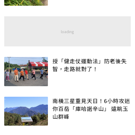
授「健走仗運動法」防老後失
智，走路就對了！
南橫三星重見天日！6小時攻迷
你百岳「庫哈諾辛山」 遠眺玉
山群峰