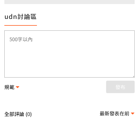
udn討論區
規範
發布
最新發表在前
全部評論 (
)
0