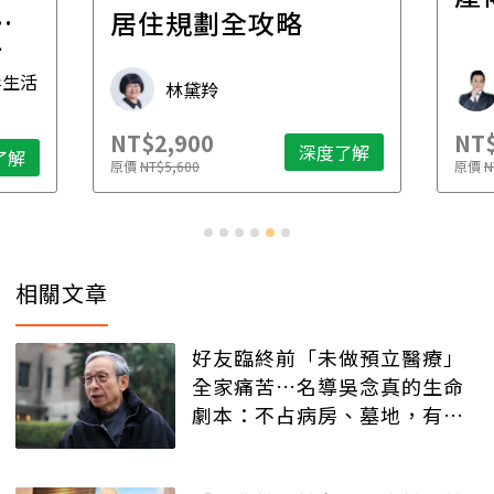
一
居住規劃全攻略
先
毒生活
林黛羚
NT$2,900
NT$
深度了解
了解
原價
NT$5,600
原價
N
相關文章
好友臨終前「未做預立醫療」
全家痛苦…名導吳念真的生命
劇本：不占病房、墓地，有人
記得就好