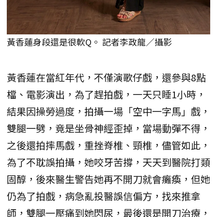
黃香蓮身段還是很軟Q。 記者李政龍／攝影
黃香蓮在當紅年代，不僅演歌仔戲，還參與8點
檔、電影演出，為了趕拍戲，一天只睡1小時，
結果因操勞過度，拍攝一場「空中一字馬」戲，
雙腿一劈，竟是坐骨神經歪掉，當場動彈不得，
之後還拍摔馬戲，重挫脊椎、頸椎，儘管如此，
為了不耽誤拍攝，她咬牙苦撐，天天到醫院打類
固醇，後來醫生警告她再不開刀就會癱瘓，但她
仍為了拍戲，病急亂投醫誤信偏方，找來推拿
師，雙腿一壓痛到她閃尿，最後還是開刀治療，