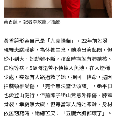
黃香蓮。 記者李政龍／攝影
黃香蓮形容自己是「九命怪貓」，22年前她發
現罹患腦膜瘤，為休養生息，她淡出演藝圈，但
從小到大．她劫難不斷，孩童時期就有肺結核、
白喉等病，5歲時還曾不慎掉入魚池，在人煙稀
少處，突然有人路過救了她，撿回一條命，還因
拍戲頸椎受傷，「完全無法當低頭族」，她平日
也愛登山健行，但前陣子爬山竟意外摔傷、膝蓋
骨裂，幸虧無大礙，但每當眾人誇她凍齡、身材
依舊窈窕時，她總苦笑：「五臟六腑都壞了」。