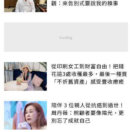
觀：來告別式要說我的糗事
從印刷女工到財富自由！把錢
花這3處收穫最多，最後一種買
「不折舊資產」感受豐收療癒
陪伴 3 位親人從抗癌到過世！
周丹薇：照顧者要像陽光，更
別忘了成就自己