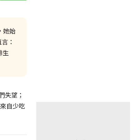
，她始
直言：
排生
們失望；
材來自少吃