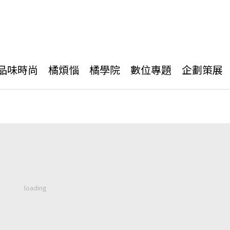
品味時尚
橘煩惱
橘學院
數位專題
企劃策展