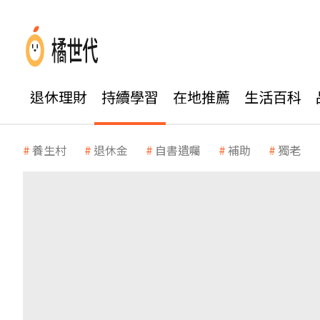
退休理財
持續學習
在地推薦
生活百科
養生村
退休金
自書遺囑
補助
獨老