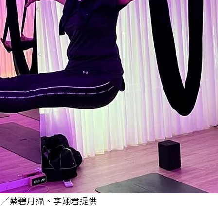
圖／蔡碧月攝、李翊君提供