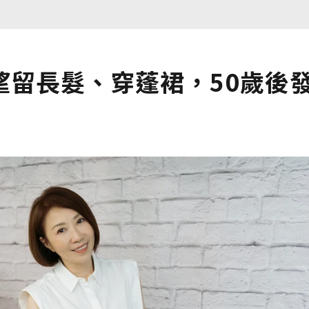
望留長髮、穿蓬裙，50歲後