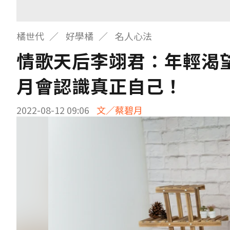
橘世代
好學橘
名人心法
情歌天后李翊君：年輕渴
月會認識真正自己！
2022-08-12 09:06
文／蔡碧月