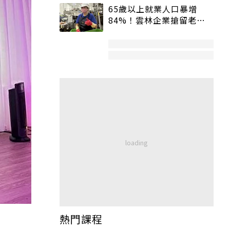
65歲以上就業人口暴增
84%！雲林企業搶留老員
工：穩定性高、經驗豐富
熱門課程