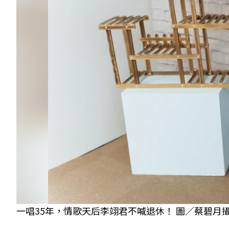
一唱35年，情歌天后李翊君不喊退休！ 圖／蔡碧月