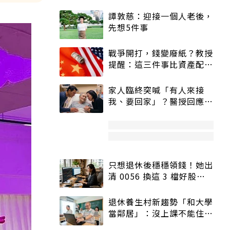
譚敦慈：迎接一個人老後，
先想5件事
戰爭開打，錢變廢紙？教授
提醒：這三件事比資產配置
更重要！
家人臨終突喊「有人來接
我、要回家」？醫授回應方
式快學：避免抱憾終生
只想退休後穩穩領錢！她出
清 0056 換這 3 檔好股：
股價高點照樣買
退休養生村新趨勢「和大學
當鄰居」：沒上課不能住、
宿舍變養老房