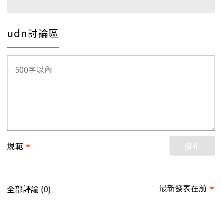
udn討論區
規範
發布
最新發表在前
全部評論 (
)
0