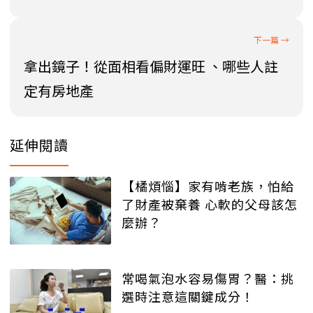
拿出鏡子！從面相看偏財運旺 、哪些人註
定有房地產
延伸閱讀
【橘煩惱】家有啃老族，怕給
了財產被棄養 心軟的父母該怎
麼辦？
常喝氣泡水容易傷胃？醫：挑
選時注意這關鍵成分！