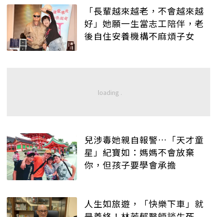
「長輩越來越老，不會越來越
好」她願一生當志工陪伴，老
後自住安養機構不麻煩子女
兒涉毒她親自報警…「天才童
星」紀寶如：媽媽不會放棄
你，但孩子要學會承擔
人生如旅遊，「快樂下車」就
是善終！林芳郁醫師談生死