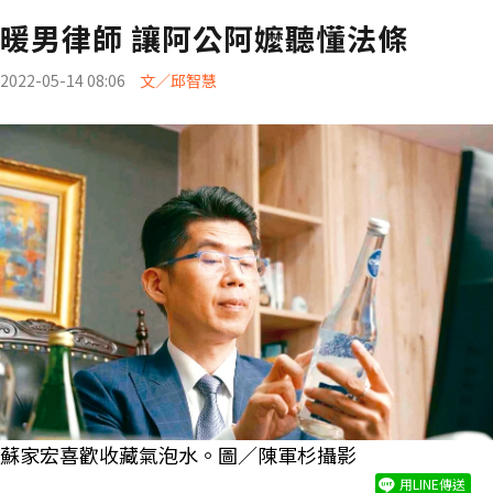
暖男律師 讓阿公阿嬤聽懂法條
2022-05-14 08:06
文／邱智慧
蘇家宏喜歡收藏氣泡水。圖／陳軍杉攝影
用LINE傳送