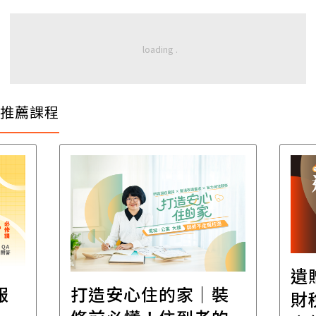
推薦課程
遺
報
打造安心住的家｜裝
財