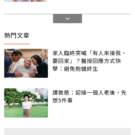
熱門文章
家人臨終突喊「有人來接我、
要回家」？醫授回應方式快
學：避免抱憾終生
譚敦慈：迎接一個人老後，先
想5件事