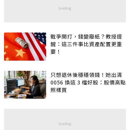
戰爭開打，錢變廢紙？教授提
醒：這三件事比資產配置更重
要！
只想退休後穩穩領錢！她出清
0056 換這 3 檔好股：股價高點
照樣買