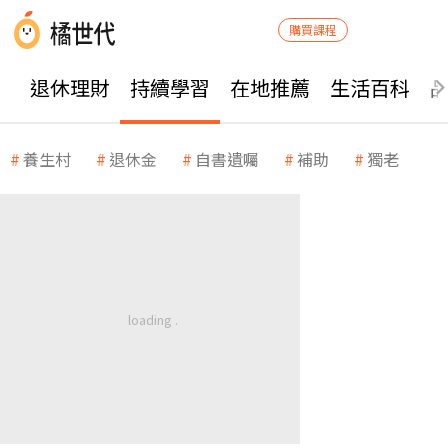
購買課程
退休理財
持續學習
在地推薦
生活百科
養生村
退休金
自書遺囑
補助
獨老