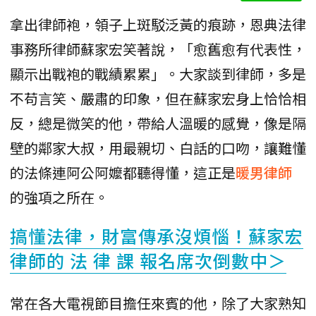
拿出律師袍，領子上斑駁泛黃的痕跡，恩典法律
事務所律師蘇家宏笑著說，「愈舊愈有代表性，
顯示出戰袍的戰績累累」。大家談到律師，多是
不苟言笑、嚴肅的印象，但在蘇家宏身上恰恰相
反，總是微笑的他，帶給人溫暖的感覺，像是隔
壁的鄰家大叔，用最親切、白話的口吻，讓難懂
的法條連阿公阿嬤都聽得懂，這正是
暖男律師
的強項之所在。
搞懂法律，財富傳承沒煩惱！蘇家宏
律師的 法 律 課 報名席次倒數中＞
常在各大電視節目擔任來賓的他，除了大家熟知