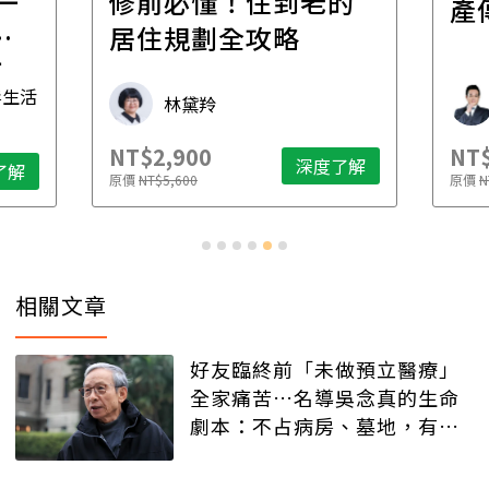
一
修前必懂！住到老的
產
一
居住規劃全攻略
先
毒生活
林黛羚
NT$2,900
NT$
深度了解
了解
原價
NT$5,600
原價
N
相關文章
好友臨終前「未做預立醫療」
全家痛苦…名導吳念真的生命
劇本：不占病房、墓地，有人
記得就好