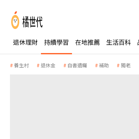
退休理財
持續學習
在地推薦
生活百科
養生村
退休金
自書遺囑
補助
獨老