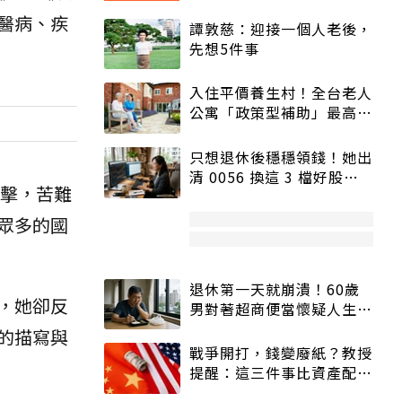
醫病、疾
譚敦慈：迎接一個人老後，
先想5件事
入住平價養生村！全台老人
公寓「政策型補助」最高打
5折
只想退休後穩穩領錢！她出
清 0056 換這 3 檔好股：
衝擊，苦難
股價高點照樣買
眾多的國
退休第一天就崩潰！60歲
，她卻反
男對著超商便當懷疑人生
「一切好安靜」
的描寫與
戰爭開打，錢變廢紙？教授
提醒：這三件事比資產配置
更重要！