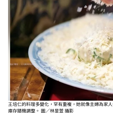
王培仁的料理多變化，罕有重複，她就像主婦為家人
庫存隨機調整。 圖／林旻萱 攝影