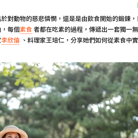
出於對動物的慈悲憐憫，還是是由飲食開始的鍛鍊，
由，每個
素食
者都在吃素的過程，傳遞出一套獨一
家
李欣倫
、料理家王培仁，分享她們如何從素食中