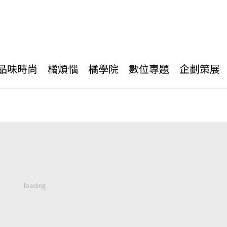
品味時尚
橘煩惱
橘學院
數位專題
企劃策展