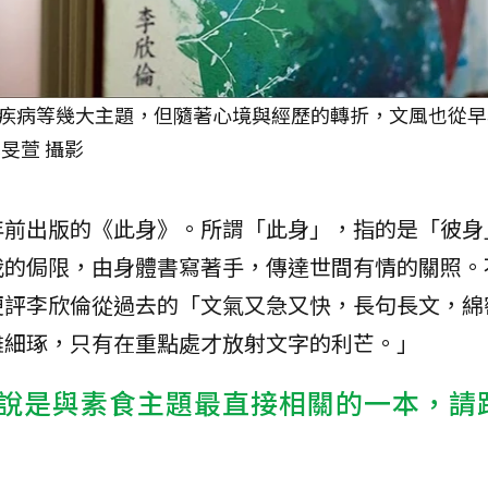
疾病等幾大主題，但隨著心境與經歷的轉折，文風也從早
旻萱 攝影
年前出版的《此身》。所謂「此身」，指的是「彼身
我的侷限，由身體書寫著手，傳達世間有情的關照。
便評李欣倫從過去的「文氣又急又快，長句長文，綿
雕細琢，只有在重點處才放射文字的利芒。」
說是與素食主題最直接相關的一本，請