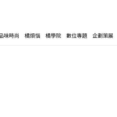
品味時尚
橘煩惱
橘學院
數位專題
企劃策展