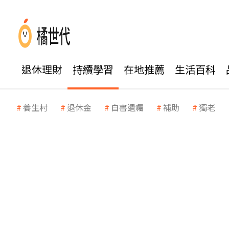
退休理財
持續學習
在地推薦
生活百科
養生村
退休金
自書遺囑
補助
獨老