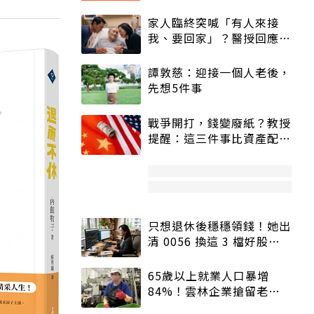
家人臨終突喊「有人來接
我、要回家」？醫授回應方
式快學：避免抱憾終生
譚敦慈：迎接一個人老後，
先想5件事
戰爭開打，錢變廢紙？教授
提醒：這三件事比資產配置
更重要！
只想退休後穩穩領錢！她出
清 0056 換這 3 檔好股：
股價高點照樣買
65歲以上就業人口暴增
84%！雲林企業搶留老員
工：穩定性高、經驗豐富