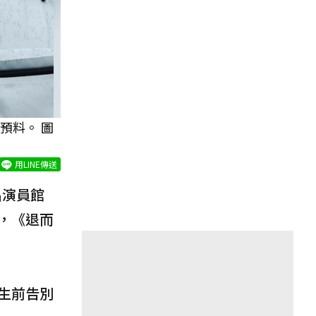
預料。 圖
用LINE傳送
名演員館
，《退而
生前告別