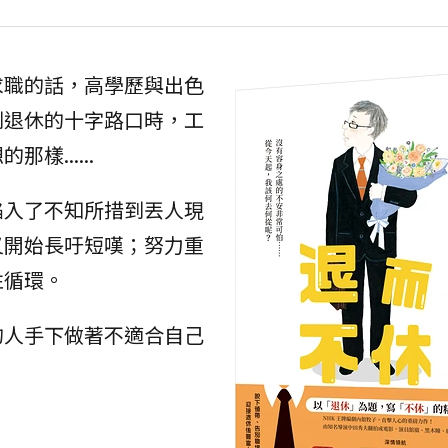
求職的話，高學歷與出色
到退休的十字路口時，工
......
陷入了不知所措到丟人現
又開始長吁短嘆；努力重
性循環。
的人手下做著不適合自己