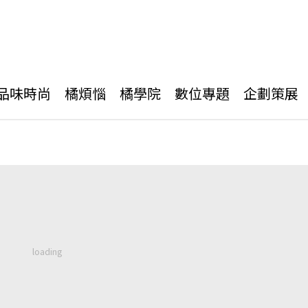
品味時尚
橘煩惱
橘學院
數位專題
企劃策展