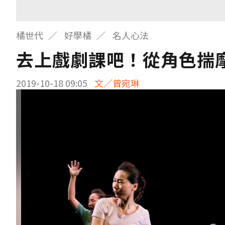
橘世代
好學橘
名人心法
去上戲劇課吧！從角色揣
2019-10-18 09:05
文／曾宛琳