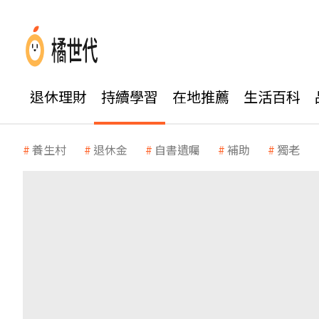
退休理財
持續學習
在地推薦
生活百科
養生村
退休金
自書遺囑
補助
獨老