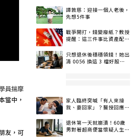
譚敦慈：迎接一個人老後，
先想5件事
戰爭開打，錢變廢紙？教授
提醒：這三件事比資產配置
更重要！
只想退休後穩穩領錢！她出
清 0056 換這 3 檔好股：
股價高點照樣買
學員揣摩
本當中，
家人臨終突喊「有人來接
我、要回家」？醫授回應方
式快學：避免抱憾終生
退休第一天就崩潰！60歲
男對著超商便當懷疑人生
朋友，可
「一切好安靜」