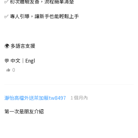
✅ 初次體驗友善，流程簡單清楚
✅ 專人引導，讓新手也能輕鬆上手
🌍 多語言支援
💬 中文｜Engl
0
瀞怡高檔外送茶加賴tw8497
1 個月內
第一次是朋友介紹