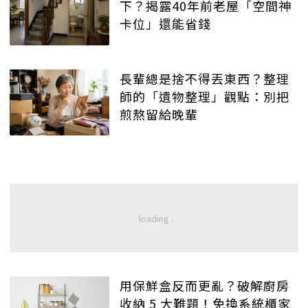
下？揭露40年前老屋「空間神
卡位」還能省錢
長輩總是捨不得丟東西？整理
師的「遺物整理」觀點：別把
煎熬留給晚輩
用保鮮盒反而更亂？破解廚房
收納 5 大難題！免換系統櫃家