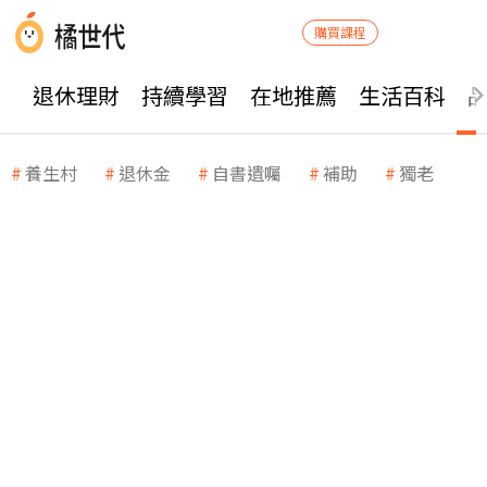
購買課程
退休理財
持續學習
在地推薦
生活百科
養生村
退休金
自書遺囑
補助
獨老