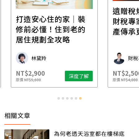
遺贈稅規劃直播課│
裝
百
財稅專家親授，讓資
的
經
產傳承更有效率
年
財稅專家 朱家棟
NT$2,500
NT$
了解
深度了解
原價
NT$4,888
原價
N
相關文章
為何老透天浴室都在樓梯底