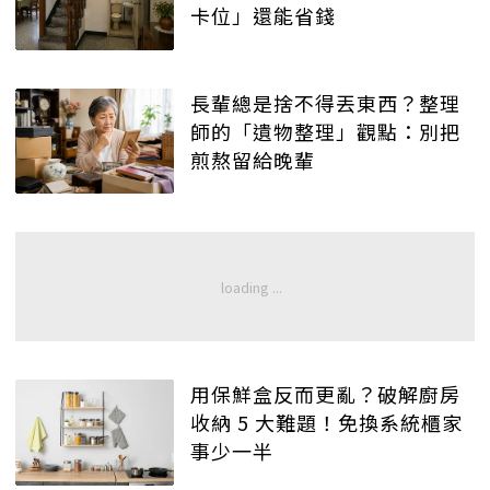
卡位」還能省錢
長輩總是捨不得丟東西？整理
師的「遺物整理」觀點：別把
煎熬留給晚輩
用保鮮盒反而更亂？破解廚房
收納 5 大難題！免換系統櫃家
事少一半