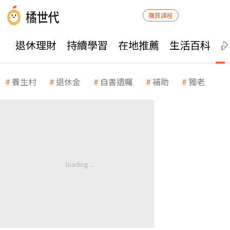
購買課程
退休理財
持續學習
在地推薦
生活百科
養生村
退休金
自書遺囑
補助
獨老