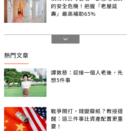
的安全危機！把握「老屋延
壽」最高補助65%
熱門文章
譚敦慈：迎接一個人老後，先
想5件事
戰爭開打，錢變廢紙？教授提
醒：這三件事比資產配置更重
要！