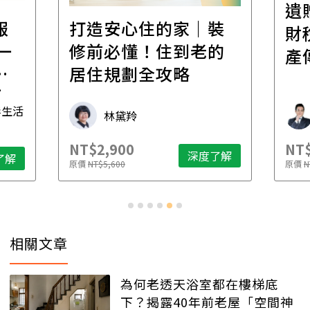
遺
報
打造安心住的家｜裝
財
一
修前必懂！住到老的
產
一
居住規劃全攻略
先
毒生活
林黛羚
NT$2,900
NT$
深度了解
了解
原價
NT$5,600
原價
N
相關文章
為何老透天浴室都在樓梯底
下？揭露40年前老屋「空間神