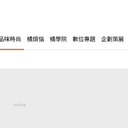
品味時尚
橘煩惱
橘學院
數位專題
企劃策展