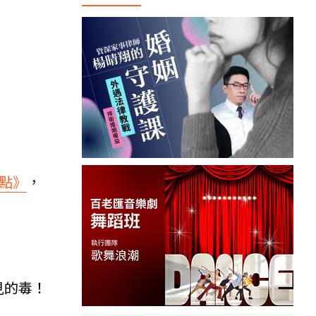
點》
，
見的毒！