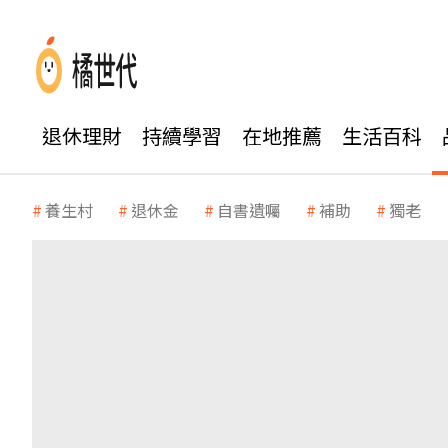
退休理財
持續學習
在地推薦
生活百科
養生村
退休金
自書遺囑
補助
獨老