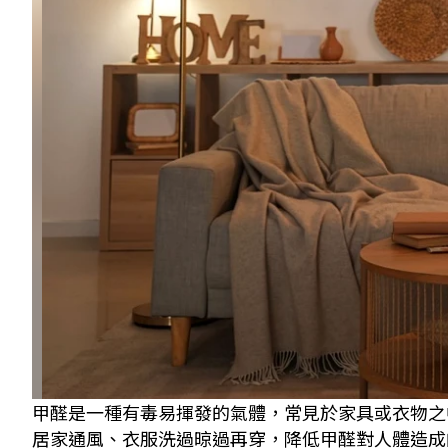
甲醛是一種有毒易揮發的氣體，常見於家具或衣物之
居家通風、衣服洗過晾過再穿，降低甲醛對人體造成的傷害。