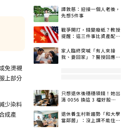
譚敦慈：迎接一個人老後，
先想5件事
戰爭開打，錢變廢紙？教授
提醒：這三件事比資產配置
更重要！
家人臨終突喊「有人來接
我、要回家」？醫授回應方
式快學：避免抱憾終生
或免燙襯
服上部分
只想退休後穩穩領錢！她出
清 0056 換這 3 檔好股：
減少染料
股價高點照樣買
合成產
退休養生村新趨勢「和大學
當鄰居」：沒上課不能住、
宿舍變養老房