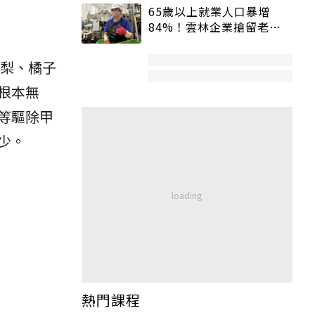
65歲以上就業人口暴增
84%！雲林企業搶留老員
工：穩定性高、經驗豐富
梨、橘子
根本無
等驅除甲
少。
熱門課程