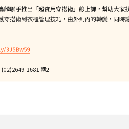
為麟聯手推出
「超實用穿搭術」線上課
，幫助大家
感穿搭術到衣櫃管理技巧，由外到內的轉變，同時
.ly/3J5Bw59
2649-1681 轉2