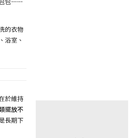
包包……
洗的衣物
、浴室、
在於維持
類擺放不
是長期下