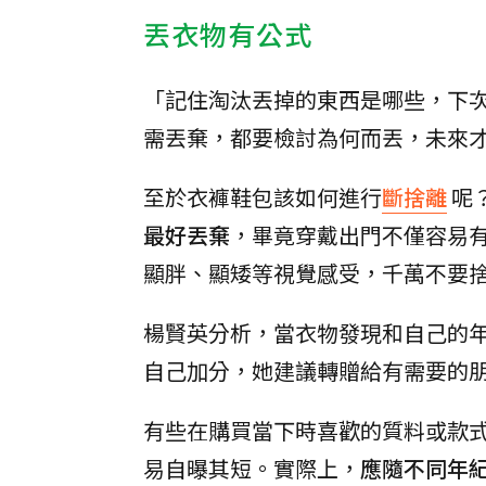
丟衣物有公式
「記住淘汰丟掉的東西是哪些，下
需丟棄，都要檢討為何而丟，未來
至於衣褲鞋包該如何進行
斷捨離
呢
最好丟棄
，畢竟穿戴出門不僅容易
顯胖、顯矮等視覺感受，千萬不要
楊賢英分析，當衣物發現和自己的
自己加分，她建議轉贈給有需要的
有些在購買當下時喜歡的質料或款
易自曝其短。實際上，
應隨不同年