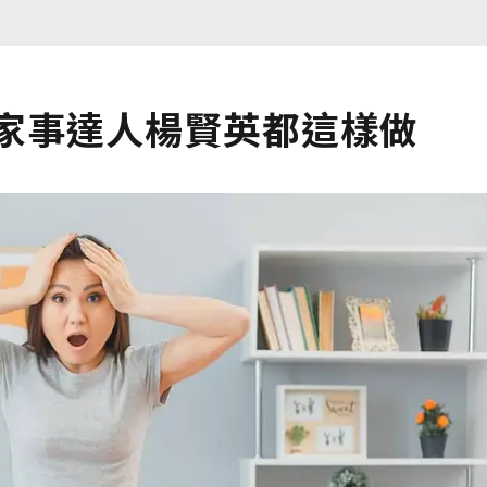
 家事達人楊賢英都這樣做