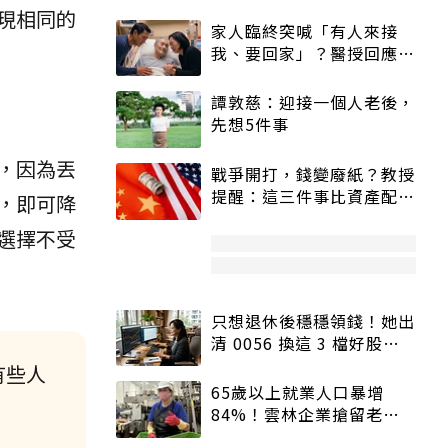
現相同的
家人臨終突喊「有人來接
我、要回家」？醫授回應方
式快學：避免抱憾終生
譚敦慈：迎接一個人老後，
先想5件事
，因為丟
戰爭開打，錢變廢紙？教授
提醒：這三件事比資產配置
，即可降
更重要！
選擇不受
只想退休後穩穩領錢！她出
清 0056 換這 3 檔好股：
股價高點照樣買
有些人
65歲以上就業人口暴增
84%！雲林企業搶留老員
工：穩定性高、經驗豐富