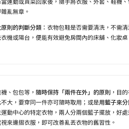
每當運動或買菜回家後，隨手將衣服、外套、鞋襪、
得雜亂無章。
大原則的判斷分類
：衣物包鞋是否需要清洗，不需清
洗衣機或陽台，便能有效避免房間內的床舖、化妝桌
鞋襪、包包等，
隨時保持「兩件在外」的原則
，目的
化不大，要穿同一件亦可隨時取用；或是
用籃子來分
往運動中心的特定衣物，兩人分兩個籃子擺放，好處
電視來邊摺衣服，即可改善亂丟衣物的舊習性。