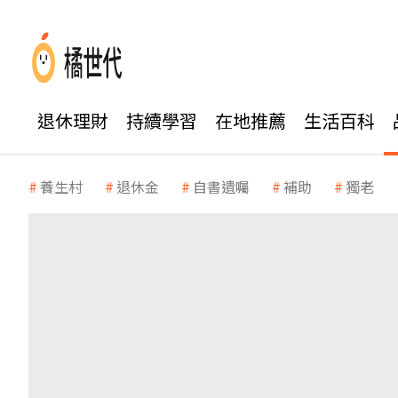
退休理財
持續學習
在地推薦
生活百科
養生村
退休金
自書遺囑
補助
獨老