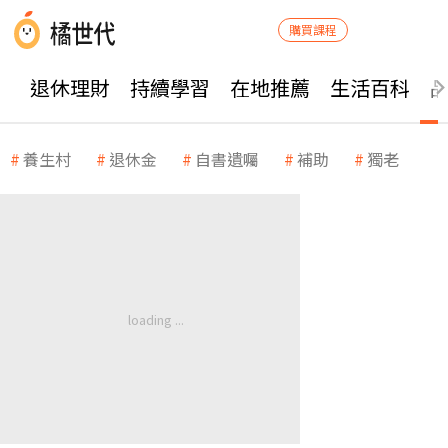
購買課程
退休理財
持續學習
在地推薦
生活百科
養生村
退休金
自書遺囑
補助
獨老