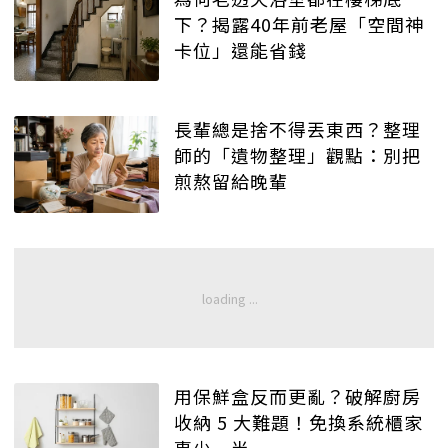
下？揭露40年前老屋「空間神
卡位」還能省錢
長輩總是捨不得丟東西？整理
師的「遺物整理」觀點：別把
煎熬留給晚輩
用保鮮盒反而更亂？破解廚房
收納 5 大難題！免換系統櫃家