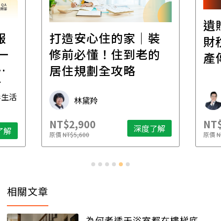
遺
報
打造安心住的家｜裝
財
一
修前必懂！住到老的
產
一
居住規劃全攻略
先
毒生活
林黛羚
NT$2,900
NT$
深度了解
了解
原價
NT$5,600
原價
N
相關文章
為何老透天浴室都在樓梯底