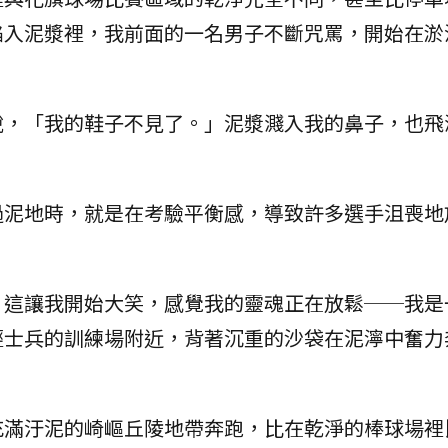
陷入泥漿裡，我前面的一名男子不斷咒罵，開始在淤
說，「我的鞋子不見了。」泥漿濺入我的鼻子，也飛
過泥地時，就是在考驗平衡感，導致許多選手沮喪地
，這讓我開始大笑，感覺我的靈魂正在放鬆──我是
輕士兵的訓練場附近，背著沉重的沙袋在泥濘中奮力
。
充滿汙泥的崎嶇丘陵地帶奔跑，比在乾淨的棒球場裡