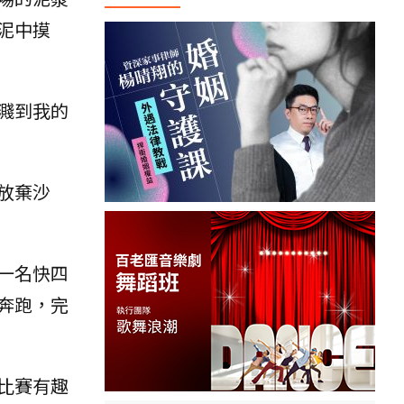
泥中摸
濺到我的
放棄沙
一名快四
奔跑，完
比賽有趣