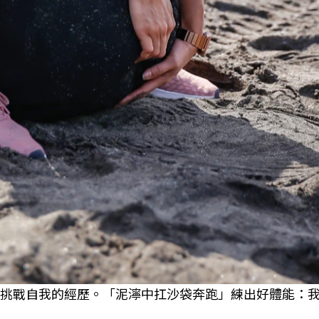
與挑戰自我的經歷。「泥濘中扛沙袋奔跑」練出好體能：