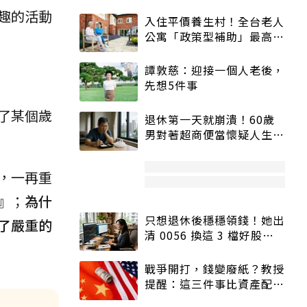
趣的活動
入住平價養生村！全台老人
公寓「政策型補助」最高打
5折
譚敦慈：迎接一個人老後，
先想5件事
了某個歲
退休第一天就崩潰！60歲
男對著超商便當懷疑人生
「一切好安靜」
，一再重
』；
為什
只想退休後穩穩領錢！她出
了嚴重的
清 0056 換這 3 檔好股：
股價高點照樣買
戰爭開打，錢變廢紙？教授
提醒：這三件事比資產配置
更重要！