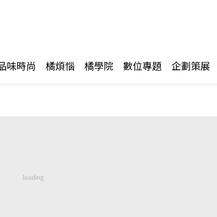
品味時尚
橘煩惱
橘學院
數位專題
企劃策展