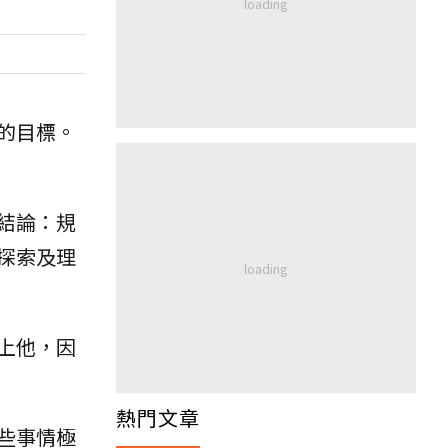
的目標。
結論：規
探索及理
上他，因
熱門文章
些事情極