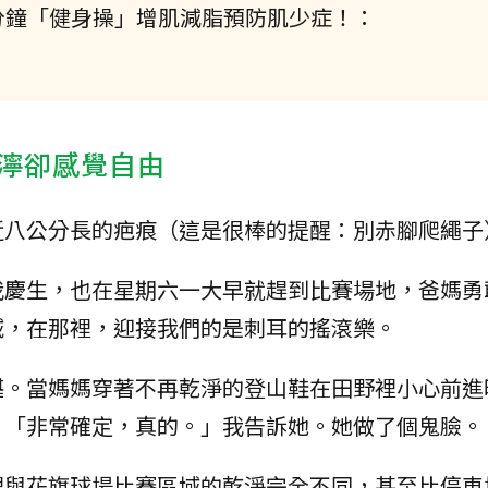
分鐘「健身操」增肌減脂預防肌少症！：
濘卻感覺自由
近八公分長的疤痕（這是很棒的提醒：別赤腳爬繩子
我慶生，也在星期六一大早就趕到比賽場地，爸媽勇
域，在那裡，迎接我們的是刺耳的搖滾樂。
堪。當媽媽穿著不再乾淨的登山鞋在田野裡小心前進
」「非常確定，真的。」我告訴她。她做了個鬼臉。
裡與花旗球場比賽區域的乾淨完全不同，甚至比停車