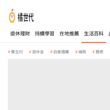
退休理財
持續學習
在地推薦
生活百科
養生村
退休金
自書遺囑
補助
獨老