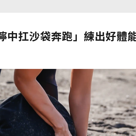
泥濘中扛沙袋奔跑」練出好體