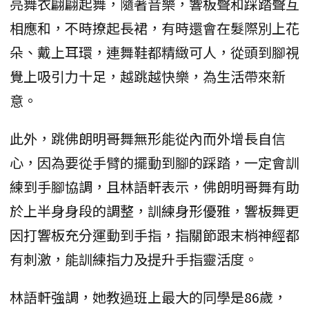
亮舞衣翩翩起舞，隨著音樂，響板聲和踩踏聲互
相應和，不時撩起長裙，有時還會在髮際別上花
朵、戴上耳環，連舞鞋都精緻可人，從頭到腳視
覺上吸引力十足，越跳越快樂，為生活帶來新
意。
此外，跳佛朗明哥舞無形能從內而外增長自信
心，因為要從手臂的擺動到腳的踩踏，一定會訓
練到手腳協調，且林語軒表示，佛朗明哥舞有助
於上半身身段的調整，訓練身形優雅，響板舞更
因打響板充分運動到手指，指關節跟末梢神經都
有刺激，能訓練指力及提升手指靈活度。
林語軒強調，她教過班上最大的同學是86歲，