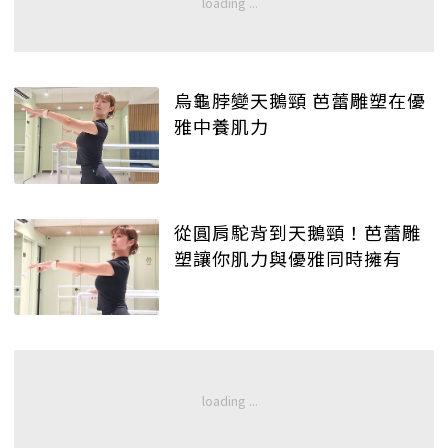
烏龜脖變天鵝頸 芭蕾雕塑在優
雅中養肌力
從圓肩駝背到天鵝頸！芭蕾雕
塑讓你肌力與優雅同時擁有