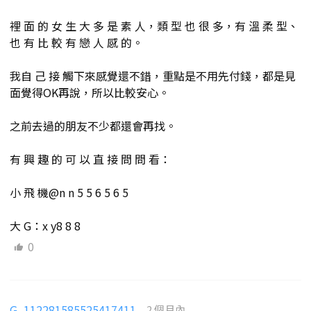
裡 面 的 女 生 大 多 是 素 人，類 型 也 很 多，有 溫 柔 型、
也 有 比 較 有 戀 人 感 的。
我自 己 接 觸下來感覺還不錯，重點是不用先付錢，都是見
面覺得OK再說，所以比較安心。
之前去過的朋友不少都還會再找。
有 興 趣 的 可 以 直 接 問 問 看：
小 飛 機@n n 5 5 6 5 6 5
大 G：x y8 8 8
0
G_112281585525417411
2 個月內