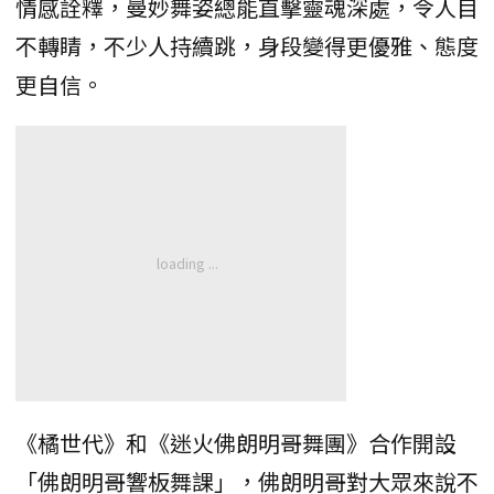
情感詮釋，曼妙舞姿總能直擊靈魂深處，令人目
不轉睛，不少人持續跳，身段變得更優雅、態度
更自信。
《橘世代》和《迷火佛朗明哥舞團》合作開設
「佛朗明哥響板舞課」，佛朗明哥對大眾來說不