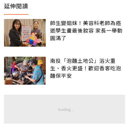
延伸閱讀
師生變姐妹！美容科老師為癌
逝學生畫最後妝容 家長一舉動
圓滿了
南投「泡麵土地公」浴火重
生、香火更盛！歡迎香客吃泡
麵保平安