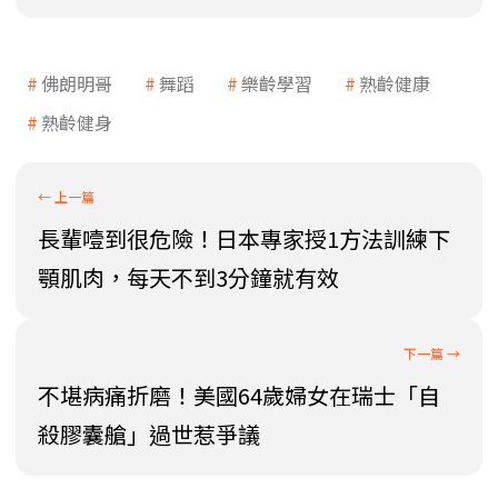
佛朗明哥
舞蹈
樂齡學習
熟齡健康
熟齡健身
長輩噎到很危險！日本專家授1方法訓練下
顎肌肉，每天不到3分鐘就有效
不堪病痛折磨！美國64歲婦女在瑞士「自
殺膠囊艙」過世惹爭議