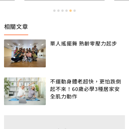
相關文章
單人搖擺舞 熟齡零壓力起步
不運動身體老超快，更怕跌倒
起不來！60歲必學3種居家安
全肌力動作