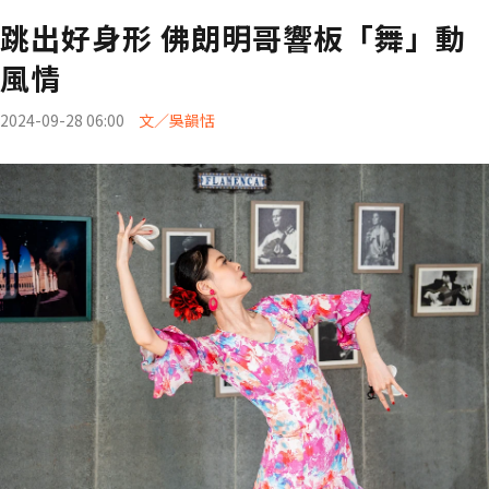
跳出好身形 佛朗明哥響板「舞」動
風情
2024-09-28 06:00
文／吳韻恬