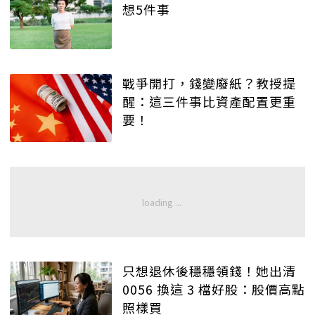
想5件事
戰爭開打，錢變廢紙？教授提
醒：這三件事比資產配置更重
要！
只想退休後穩穩領錢！她出清
0056 換這 3 檔好股：股價高點
照樣買