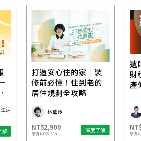
遺
報
打造安心住的家｜裝
財
一
修前必懂！住到老的
產
一
居住規劃全攻略
先
毒生活
林黛羚
NT$2,900
NT$
深度了解
了解
原價
NT$5,600
原價
N