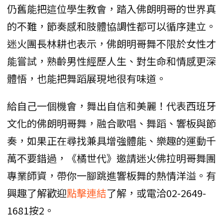
仍舊能把這位學生教會，踏入佛朗明哥的世界真
的不難，節奏感和肢體協調性都可以循序建立。
迷火團長林耕也表示，佛朗明哥舞不限於女性才
能嘗試，熟齡男性經歷人生、對生命和情感更深
體悟，也能把舞蹈展現地很有味道。
給自己一個機會，舞出自信和美麗！代表西班牙
文化的佛朗明哥舞，融合歌唱、舞蹈、響板與節
奏，如果正在尋找兼具增強體能、樂趣的運動千
萬不要錯過，《橘世代》邀請迷火佛拉明哥舞團
專業師資，帶你一腳跳進響板舞的熱情洋溢。有
興趣了解歡迎
點擊連結
了解，或電洽02-2649-
1681按2。