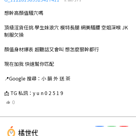
想幹高顏值騷穴嗎
頂級淫貨任挑 學生妹浪穴 模特長腿 網美騷腰 空姐深喉 JK
制服欠操
顏值身材爆表 超聽話又會叫 想怎麼狠幹都行
現在加我 快速幫你匹配
📍Google 搜尋：小 韻 外 送 茶
📩 TG 私訊：y u n 0 2 5 1 9
0