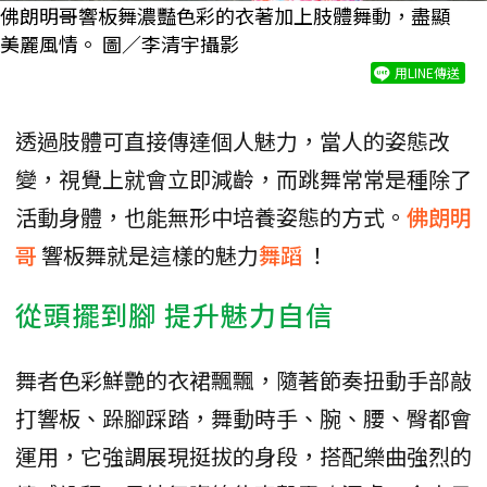
佛朗明哥響板舞濃豔色彩的衣著加上肢體舞動，盡顯
美麗風情。 圖／李清宇攝影
用LINE傳送
透過肢體可直接傳達個人魅力，當人的姿態改
變，視覺上就會立即減齡，而跳舞常常是種除了
活動身體，也能無形中培養姿態的方式。
佛朗明
哥
響板舞就是這樣的魅力
舞蹈
！
從頭擺到腳 提升魅力自信
舞者色彩鮮艷的衣裙飄飄，隨著節奏扭動手部敲
打響板、跺腳踩踏，舞動時手、腕、腰、臀都會
運用，它強調展現挺拔的身段，搭配樂曲強烈的