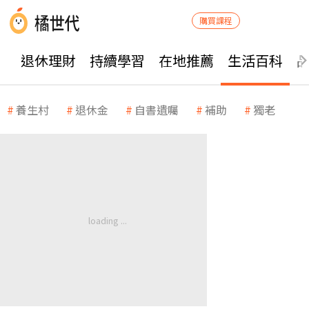
購買課程
退休理財
持續學習
在地推薦
生活百科
養生村
退休金
自書遺囑
補助
獨老