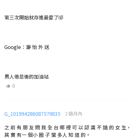
第三次開始就存進最愛了🤣
Google：瀞 怡 外 送
男人倦怠後的加油站
0
G_101994286087579835
2 個月內
之 前 有 朋 友 問 我 全 台 哪 裡 可 以 認 識 不 錯 的 女 生，
其 實 有一 個小 圈 子 蠻 多人 知 道 的。