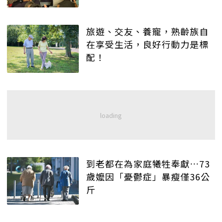
旅遊、交友、養寵，熟齡族自
在享受生活，良好行動力是標
配！
到老都在為家庭犧牲奉獻…73
歲嬤因「憂鬱症」暴瘦僅36公
斤