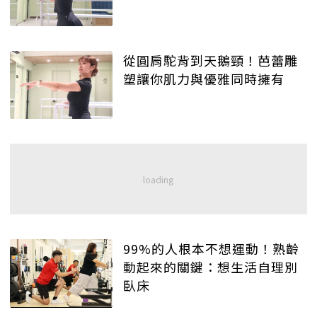
從圓肩駝背到天鵝頸！芭蕾雕
塑讓你肌力與優雅同時擁有
99%的人根本不想運動！熟齡
動起來的關鍵：想生活自理別
臥床