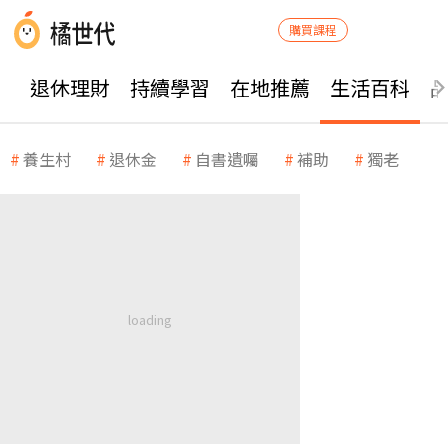
購買課程
退休理財
持續學習
在地推薦
生活百科
養生村
退休金
自書遺囑
補助
獨老