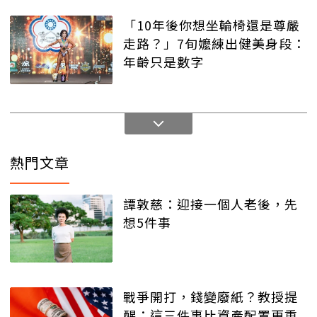
「10年後你想坐輪椅還是尊嚴
走路？」7旬嬤練出健美身段：
年齡只是數字
熱門文章
譚敦慈：迎接一個人老後，先
想5件事
戰爭開打，錢變廢紙？教授提
醒：這三件事比資產配置更重