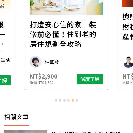
遺
報
打造安心住的家｜裝
財
一
修前必懂！住到老的
產
一
居住規劃全攻略
先
毒生活
林黛羚
NT$2,900
NT$
深度了解
了解
原價
NT$5,600
原價
N
相關文章