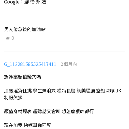
Google：瀞 怡 外 送
男人倦怠後的加油站
0
G_112281585525417411
2 個月內
想幹高顏值騷穴嗎
頂級淫貨任挑 學生妹浪穴 模特長腿 網美騷腰 空姐深喉 JK
制服欠操
顏值身材爆表 超聽話又會叫 想怎麼狠幹都行
現在加我 快速幫你匹配