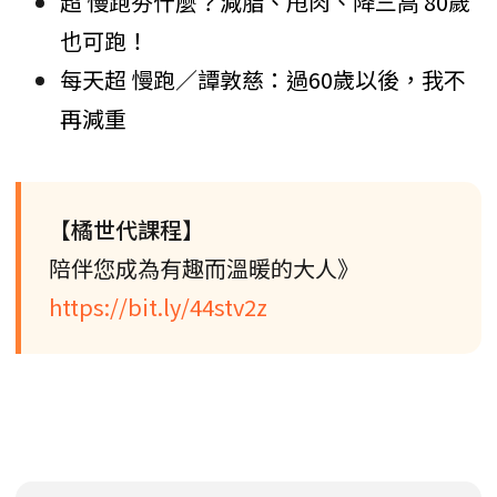
超 慢跑夯什麼？減脂、甩肉、降三高 80歲
也可跑！
每天超 慢跑／譚敦慈：過60歲以後，我不
再減重
【橘世代課程】
陪伴您成為有趣而溫暖的大人》
https://bit.ly/44stv2z