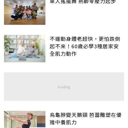
單人搖擺舞 熟齡零壓力起步
不運動身體老超快，更怕跌倒
起不來！60歲必學3種居家安
全肌力動作
烏龜脖變天鵝頸 芭蕾雕塑在優
雅中養肌力