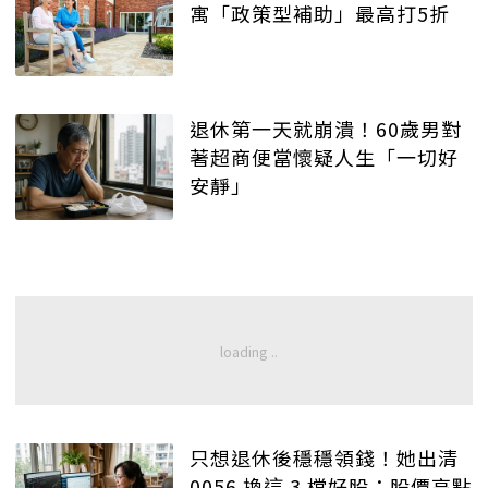
寓「政策型補助」最高打5折
退休第一天就崩潰！60歲男對
著超商便當懷疑人生「一切好
安靜」
只想退休後穩穩領錢！她出清
0056 換這 3 檔好股：股價高點