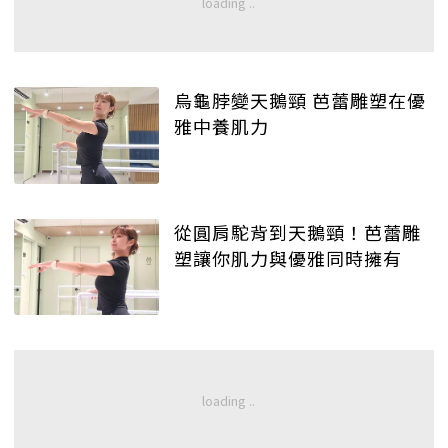
烏龜脖變天鵝頸 芭蕾雕塑在優
雅中養肌力
從圓肩駝背到天鵝頸！芭蕾雕
塑讓你肌力與優雅同時擁有