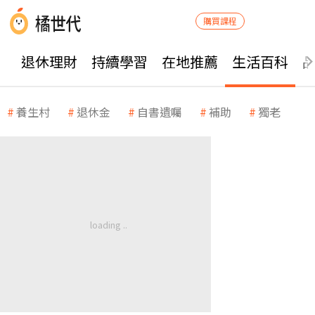
購買課程
退休理財
持續學習
在地推薦
生活百科
養生村
退休金
自書遺囑
補助
獨老