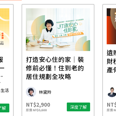
遺
報
打造安心住的家｜裝
財
一
修前必懂！住到老的
產
一
居住規劃全攻略
先
毒生活
林黛羚
NT$2,900
NT$
深度了解
了解
原價
NT$5,600
原價
N