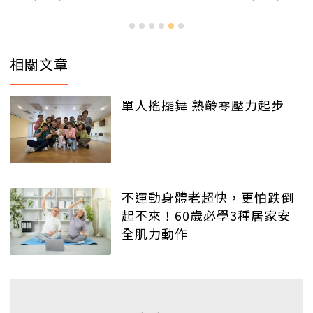
相關文章
單人搖擺舞 熟齡零壓力起步
不運動身體老超快，更怕跌倒
起不來！60歲必學3種居家安
全肌力動作