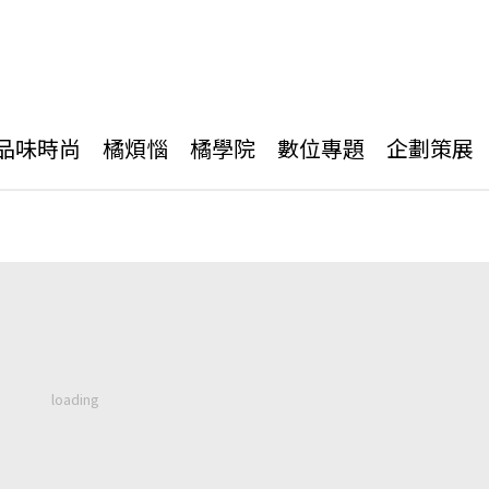
品味時尚
橘煩惱
橘學院
數位專題
企劃策展