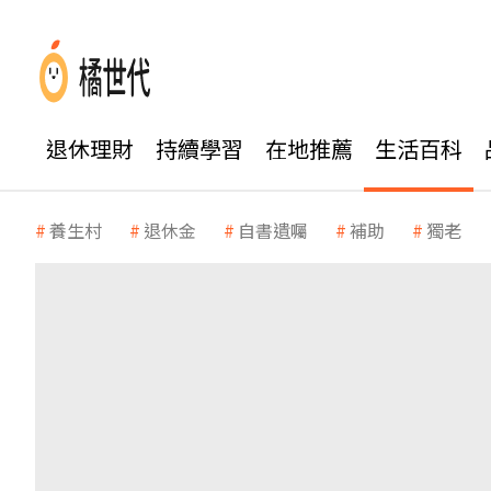
退休理財
持續學習
在地推薦
生活百科
養生村
退休金
自書遺囑
補助
獨老