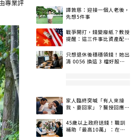
由專業評
譚敦慈：迎接一個人老後，
先想5件事
戰爭開打，錢變廢紙？教授
提醒：這三件事比資產配置
更重要！
只想退休後穩穩領錢！她出
清 0056 換這 3 檔好股：
股價高點照樣買
家人臨終突喊「有人來接
我、要回家」？醫授回應方
式快學：避免抱憾終生
45歲以上政府送錢！職訓
補助「最高10萬」：在
職、待業都能申請