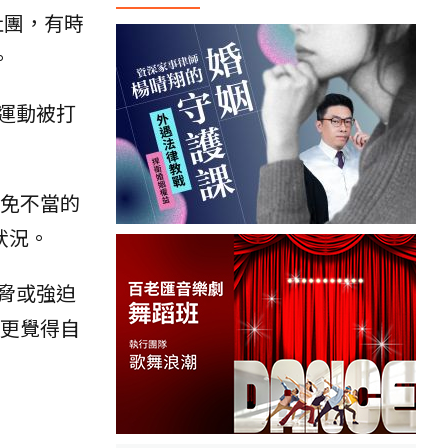
社團，有時
。
運動被打
避免不當的
狀況。
脅或強迫
輩更覺得自