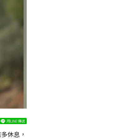
用LINE傳送
該多休息，