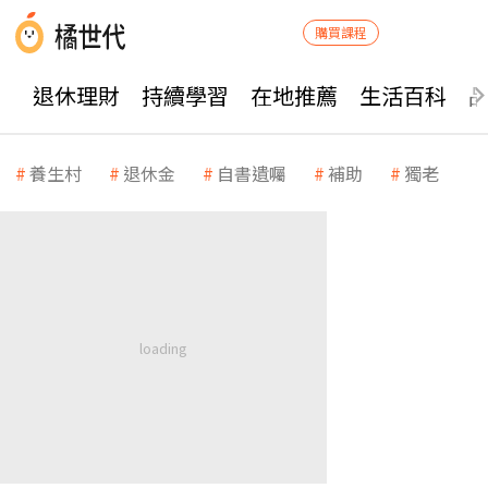
購買課程
退休理財
持續學習
在地推薦
生活百科
養生村
退休金
自書遺囑
補助
獨老