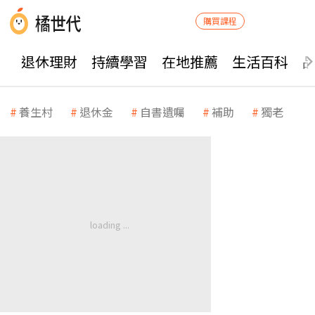
購買課程
退休理財
持續學習
在地推薦
生活百科
養生村
退休金
自書遺囑
補助
獨老