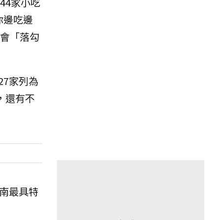
44家小吃
你邊吃邊
不會「落勾
7家列為
，還有不
南最具特