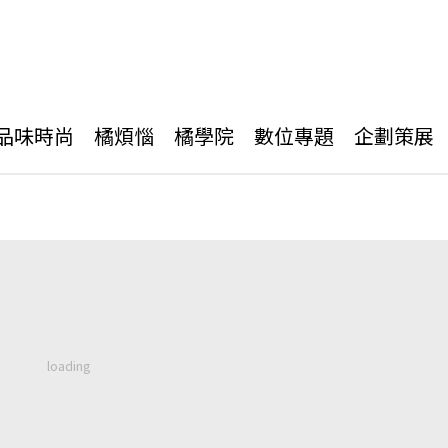
品味時尚
橘煩惱
橘學院
數位專題
企劃策展