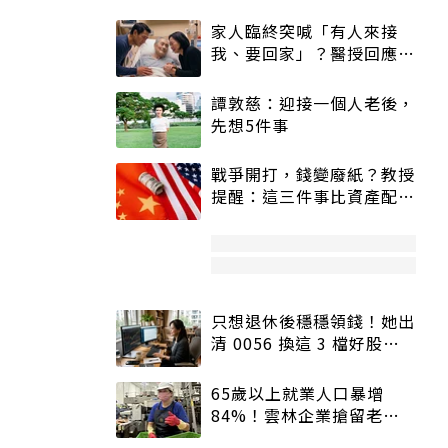
家人臨終突喊「有人來接
我、要回家」？醫授回應方
式快學：避免抱憾終生
譚敦慈：迎接一個人老後，
先想5件事
戰爭開打，錢變廢紙？教授
提醒：這三件事比資產配置
更重要！
只想退休後穩穩領錢！她出
清 0056 換這 3 檔好股：
股價高點照樣買
65歲以上就業人口暴增
84%！雲林企業搶留老員
工：穩定性高、經驗豐富