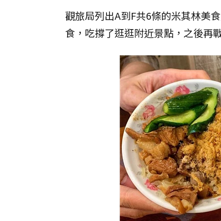
觀旅局列出A到F共6條的米其林美
食，吃撐了逛逛附近景點，之後再