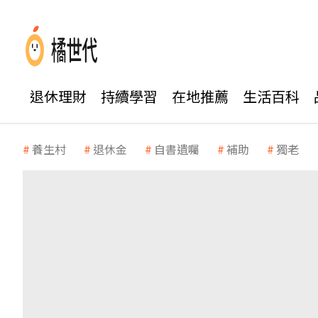
退休理財
持續學習
在地推薦
生活百科
養生村
退休金
自書遺囑
補助
獨老