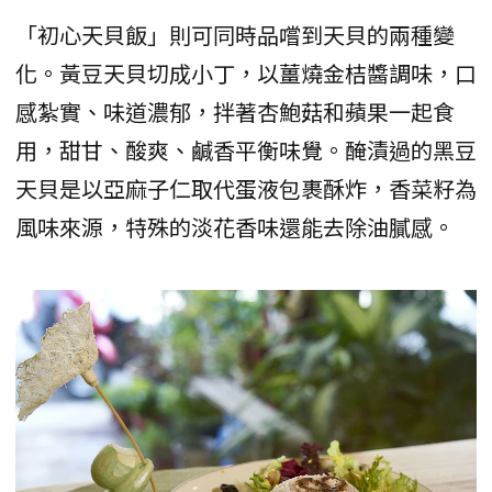
「初心天貝飯」則可同時品嚐到天貝的兩種變
化。黃豆天貝切成小丁，以薑燒金桔醬調味，口
感紮實、味道濃郁，拌著杏鮑菇和蘋果一起食
用，甜甘、酸爽、鹹香平衡味覺。醃漬過的黑豆
天貝是以亞麻子仁取代蛋液包裹酥炸，香菜籽為
風味來源，特殊的淡花香味還能去除油膩感。