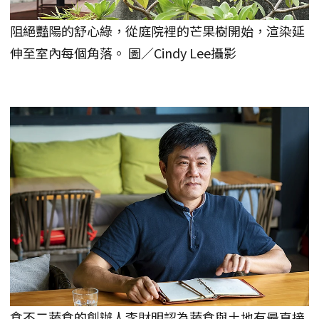
阻絕豔陽的舒心綠，從庭院裡的芒果樹開始，渲染延
伸至室內每個角落。 圖／Cindy Lee攝影
食不二蔬食的創辦人李財明認為蔬食與土地有最直接