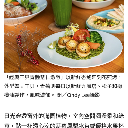
「經典干貝青醬薏仁燉飯」以新鮮杏鮑菇刻花煎烤，
外型如同干貝，青醬則每日以新鮮九層塔、松子和橄
欖油製作，風味濃郁。 圖／Cindy Lee攝影
日光穿透窗外的滿園植物，室內空間瀰漫柔和綠
意，點一杯透心涼的蒔蘿鳳梨冰茶或優格水果杯