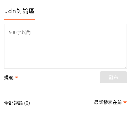
udn討論區
規範
發布
最新發表在前
全部評論 (
)
0