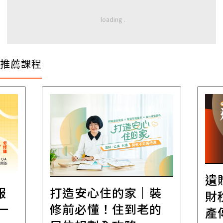
推薦課程
遺
報
打造安心住的家｜裝
財
一
修前必懂！住到老的
產