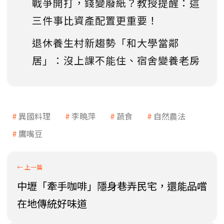
戰爭開打，錢變廢紙？教授提醒：這
三件事比資產配置更重要！
退休養生村新趨勢「和大學當鄰
居」：沒上課不能住、宿舍變養老房
異國料理
李曉萍
蔬食
自然農法
鷹嘴豆
中壢「牽手咖啡」隱身巷弄民宅，還能品嚐
在地傳統好味道