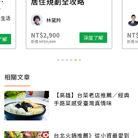
一
居住規劃全攻略
先
毒生活
林黛羚
NT$2,900
NT$
深度了解
了解
原價
NT$5,600
原價
N
相關文章
【高雄】台菜老店推薦／經典
手路菜感受臺灣真情味
台北火鍋推薦》從小資最愛到