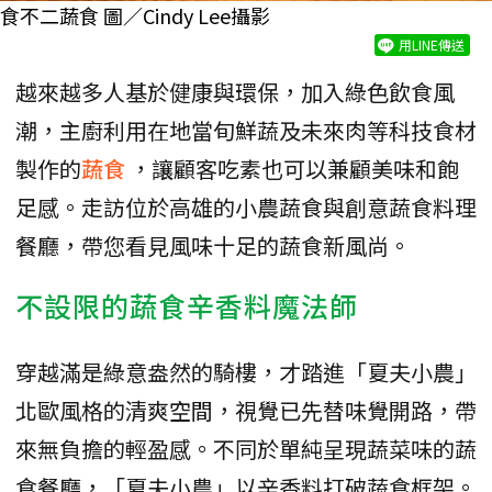
食不二蔬食 圖／Cindy Lee攝影
用LINE傳送
越來越多人基於健康與環保，加入綠色飲食風
潮，主廚利用在地當旬鮮蔬及未來肉等科技食材
製作的
蔬食
，讓顧客吃素也可以兼顧美味和飽
足感。走訪位於高雄的小農蔬食與創意蔬食料理
餐廳，帶您看見風味十足的蔬食新風尚。
不設限的蔬食辛香料魔法師
穿越滿是綠意盎然的騎樓，才踏進「夏夫小農」
北歐風格的清爽空間，視覺已先替味覺開路，帶
來無負擔的輕盈感。不同於單純呈現蔬菜味的蔬
食餐廳，「夏夫小農」以辛香料打破蔬食框架。