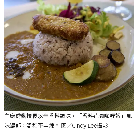
主廚喬勳擅長以辛香料調味，「香料花園咖喱飯」風
味濃郁，溫和不辛辣。 圖／Cindy Lee攝影