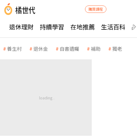
購買課程
退休理財
持續學習
在地推薦
生活百科
養生村
退休金
自書遺囑
補助
獨老