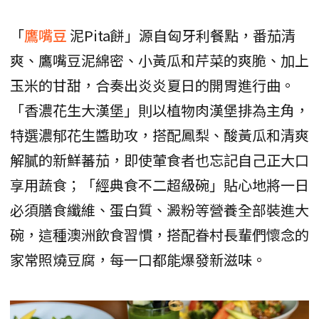
「
鷹嘴豆
泥Pita餅」源自匈牙利餐點，番茄清
爽、鷹嘴豆泥綿密、小黃瓜和芹菜的爽脆、加上
玉米的甘甜，合奏出炎炎夏日的開胃進行曲。
「香濃花生大漢堡」則以植物肉漢堡排為主角，
特選濃郁花生醬助攻，搭配鳳梨、酸黃瓜和清爽
解膩的新鮮蕃茄，即使葷食者也忘記自己正大口
享用蔬食；「經典食不二超級碗」貼心地將一日
必須膳食纖維、蛋白質、澱粉等營養全部裝進大
碗，這種澳洲飲食習慣，搭配眷村長輩們懷念的
家常照燒豆腐，每一口都能爆發新滋味。