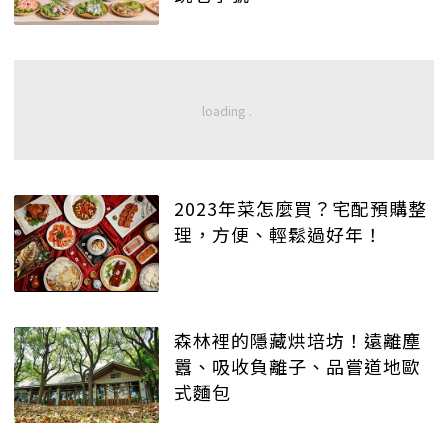
2023年菜怎麼買？宅配預購整
理，方便、輕鬆過好年！
森林裡的隱藏烘培坊！遠離塵
囂、吸收負離子、品嘗道地歐
式麵包