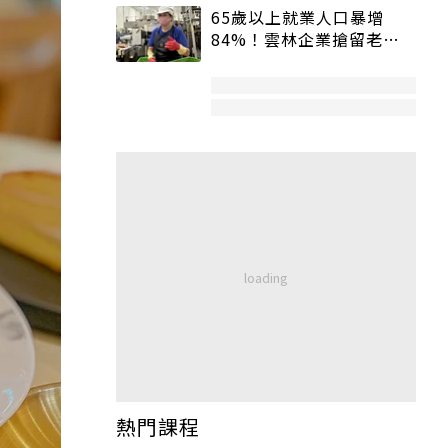
65歲以上就業人口暴增
84%！雲林企業搶留老員
工：穩定性高、經驗豐富
熱門課程