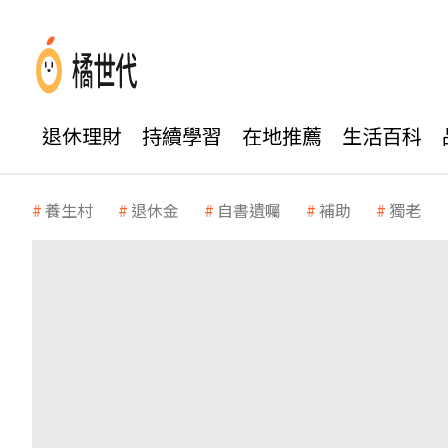
退休理財
持續學習
在地推薦
生活百科
養生村
退休金
自書遺囑
補助
獨老