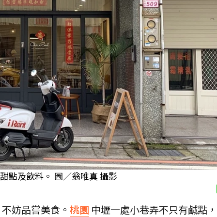
賣鹹甜點及飲料。 圖／翁唯真 攝影
，不妨品嘗美食。
桃園
中壢一處小巷弄不只有鹹點，