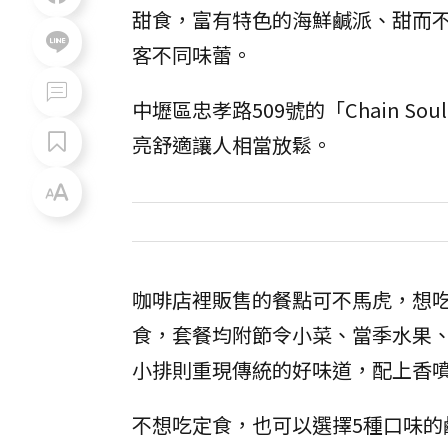
甜食，富有特色的海鮮鹹派、甜而
客不同味蕾。
中壢區忠孝路509號的「Chain 
亮舒適讓人相當放鬆。
咖啡店裡販售的餐點可不馬虎，想
食，套餐均附節令小菜、當季水果
小排則重現傳統的好味道，配上香
不想吃定食，也可以選擇5種口味