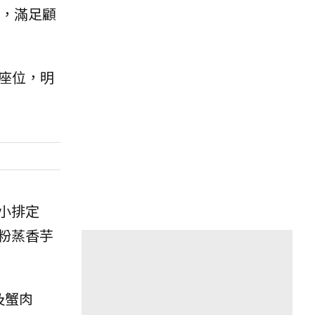
，滿足顧
的座位，明
小排定
粉蒸香芋
及蟹肉