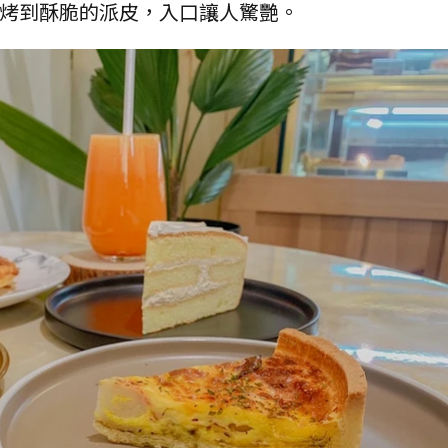
上烤到酥脆的派皮，入口讓人驚艷。