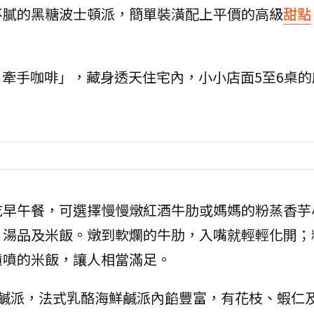
不膩的黑糖波士頓派，簡單裝潢配上平價的高級
甜點
Soul 牽手咖啡」，藏身透天住宅內，小小店面5至6桌
吃早午餐，可選擇慢慢燉紅酒牛肋或媽媽的粉蒸香芋
、湯品及米飯。燉到軟爛的牛肋，入嘴就輕輕化開；
噴噴的米飯，讓人相當滿足。
的鹹派，法式乳酪海鮮鹹派內餡豐富，有花枝、蝦仁