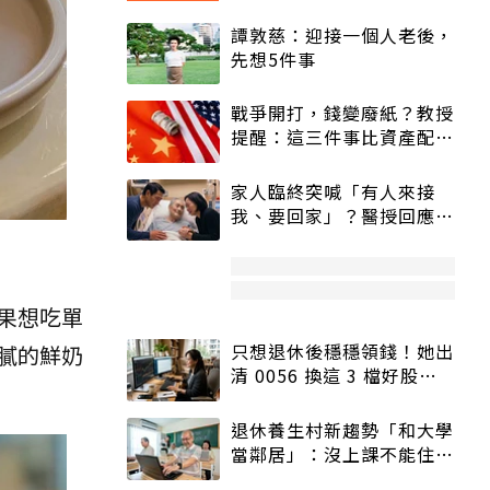
譚敦慈：迎接一個人老後，
先想5件事
戰爭開打，錢變廢紙？教授
提醒：這三件事比資產配置
更重要！
家人臨終突喊「有人來接
我、要回家」？醫授回應方
式快學：避免抱憾終生
果想吃單
只想退休後穩穩領錢！她出
膩的鮮奶
清 0056 換這 3 檔好股：
股價高點照樣買
退休養生村新趨勢「和大學
當鄰居」：沒上課不能住、
宿舍變養老房