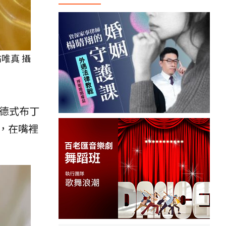
唯真 攝
德式布丁
，在嘴裡