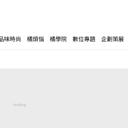
品味時尚
橘煩惱
橘學院
數位專題
企劃策展