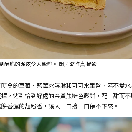
到酥脆的派皮令人驚艷。 圖／翁唯真 攝影
有時令的草莓、藍莓冰淇淋和可可水果盤，若不愛水
選擇，烤到恰到好處的金黃焦糖色鬆餅，配上甜而不
鬆餅香濃的麵粉香，讓人一口接一口停不下來。