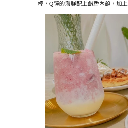
棒，Q彈的海鮮配上鹹香內餡，加