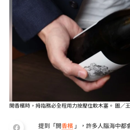
開香檳時，拇指務必全程用力按壓住軟木塞。 圖／王
提到「開
香檳
」，許多人腦海中都