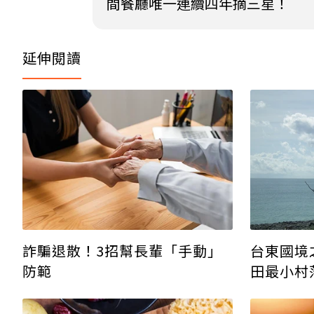
間餐廳唯一連續四年摘三星！
延伸閱讀
詐騙退散！3招幫長輩「手動」
台東國境
防範
田最小村