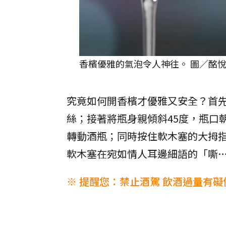
香檳優雅的氣泡令人神往。 圖／酩
究竟如何開香檳才優雅又安全？首
絲；接著將瓶身親傾斜45度，瓶口
轉動酒瓶；同時按住軟木塞的大拇
軟木塞在宛如情人耳邊細語的「嘶…
※ 提醒您：禁止酒駕 飲酒過量有礙