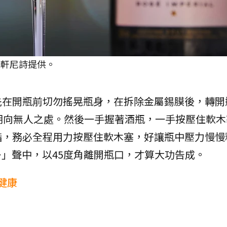
悅軒尼詩提供。
先在開瓶前切勿搖晃瓶身，在拆除金屬錫膜後，轉開
朝向無人之處。然後一手握著酒瓶，一手按壓住軟木
指，務必全程用力按壓住軟木塞，好讓瓶中壓力慢慢
」聲中，以45度角離開瓶口，才算大功告成。
健康