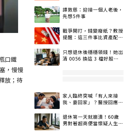
譚敦慈：迎接一個人老後，
先想5件事
戰爭開打，錢變廢紙？教授
提醒：這三件事比資產配置
更重要！
只想退休後穩穩領錢！她出
清 0056 換這 3 檔好股：
瓶口鐵
股價高點照樣買
塞，慢慢
釋放；待
家人臨終突喊「有人來接
我、要回家」？醫授回應方
式快學：避免抱憾終生
退休第一天就崩潰！60歲
男對著超商便當懷疑人生
「一切好安靜」