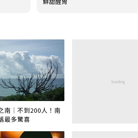
鮮甜醒胃
之南│不到200人！南
落最多驚喜