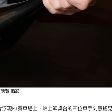
聰賢 攝影
會浮現F1賽車場上，站上頒獎台的三位車手刻意搖