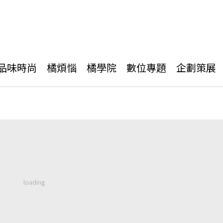
品味時尚
橘煩惱
橘學院
數位專題
企劃策展