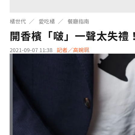
橘世代
愛吃橘
餐廳指南
開香檳「啵」一聲太失禮
2021-09-07 11:38
記者／高婉珮