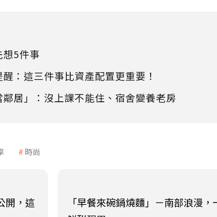
先想5件事
提醒：這三件事比資產配置更重要！
當鄰居」：沒上課不能住、宿舍變養老房
享
時尚
大公開，這
「早餐來碗鍋燒麵」－南部浪漫，