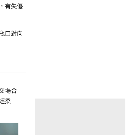
，有失優
瓶口對向
交場合
輕柔