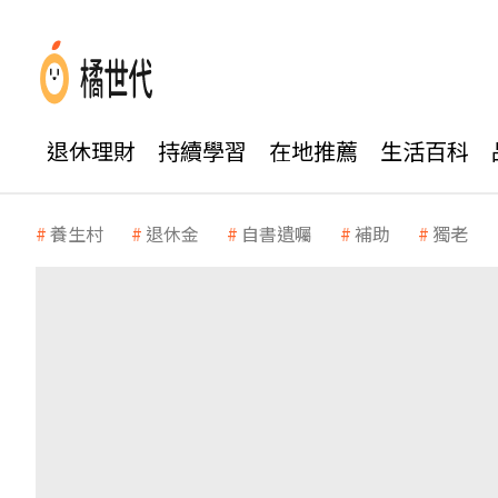
退休理財
持續學習
在地推薦
生活百科
養生村
退休金
自書遺囑
補助
獨老