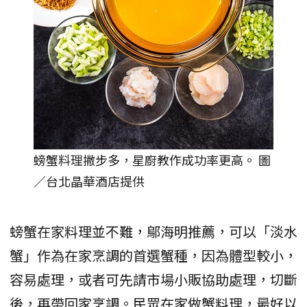
螃蟹料理撇步多，星廚教作成功率更高。 圖
／台北晶華酒店提供
螃蟹在家料理並不難，鄔海明推薦，可以「淡水
蟹」作為在家烹調的首選蟹種，因為體型較小，
容易處理，或者可先請市場小販協助處理，切斷
後，再帶回家烹調。民眾在家做蟹料理，最好以