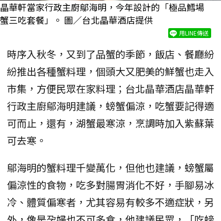
晶華軒當家行政主廚鄔海明，今年設計的「極品鱈場
蟹三吃套餐」。 圖／台北晶華酒店提供
用LINE傳送
時序入秋冬，又到了品蟹的季節，飯店、餐廳紛
紛推出各種蟹料理，個頭大又肥美的鮮蟹也走入
市集，方便民眾在家料理；台北晶華酒店晶華軒
行政主廚鄔海明建議，螃蟹偏涼，吃蟹要記得適
可而止，還有，湖蟹最寒涼，烹調時加入紫蘇葉
可去寒。
鄔海明的蟹料理千變萬化，但他也建議，螃蟹屬
偏涼性的食物，吃多對腸胃消化不好，手腳易冰
冷、體質偏寒者，尤其容易有較多不適症狀，另
外，像是孕婦也不可多食，他建議民眾，「吃螃