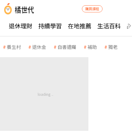
購買課程
退休理財
持續學習
在地推薦
生活百科
養生村
退休金
自書遺囑
補助
獨老