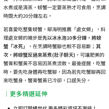
水煮或是清蒸，螃蟹一定要蒸熟才可食用，烹調
時間大約20分鐘左右。
若喜愛吃整隻螃蟹，鄔海明推薦「處女蟳」，料
理處女蟳的撇步是
先以冰水泡10多分鐘，將螃
蟹「冰死」
，在烹調時蟹腳也較不容易斷；
其
次，將螃蟹反過來蒸煮(肚子朝天)
，可讓肥美的
蟹膏和蟹黃不容易因蒸煮流散。最後提醒，吃蟹
時，要先吃身體再吃蟹腳，因為若先吃蟹腳再回
來吃蟹身，蟹膏蟹黃已冷卻，口感失分。
｜更多精選延伸
立即訂閱橘世代 更多精彩資訊不漏接！