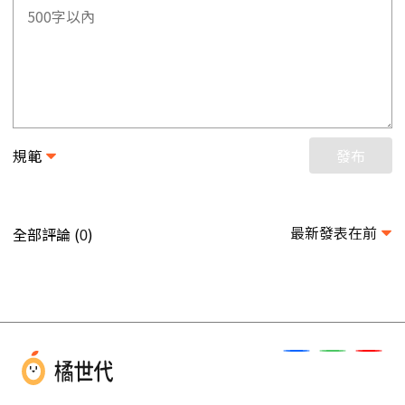
規範
發布
最新發表在前
全部評論 (
)
0