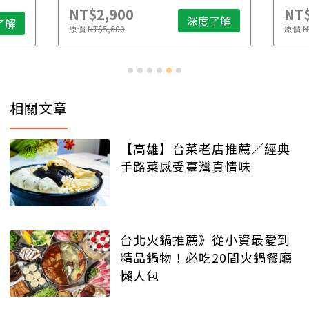
NT$2,900
NT$
深度了解
了解
原價
NT$5,600
原價
N
相關文章
【高雄】台菜老店推薦／經典
手路菜感受臺灣真情味
台北火鍋推薦》從小資最愛到
精品鍋物！必吃20間火鍋餐廳
懶人包