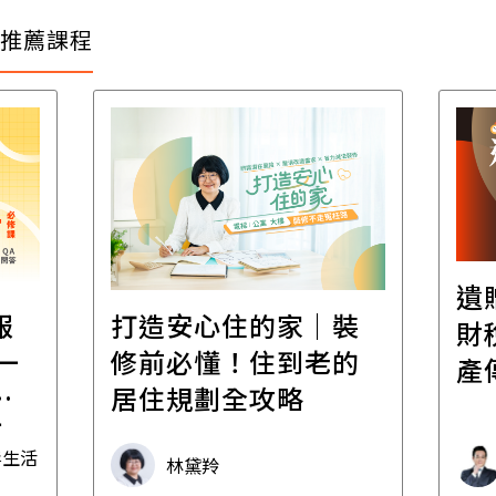
推薦課程
遺
報
打造安心住的家｜裝
財
一
修前必懂！住到老的
產
一
居住規劃全攻略
先
毒生活
林黛羚