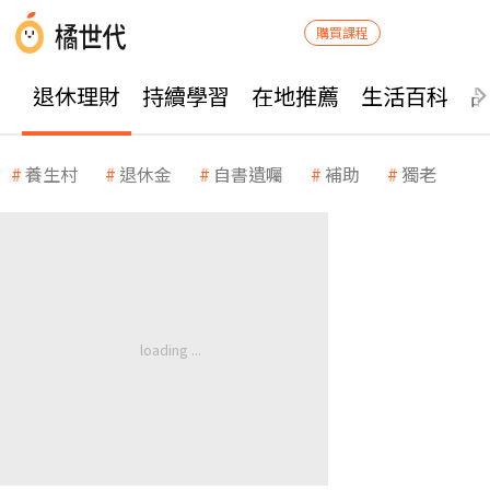
購買課程
退休理財
持續學習
在地推薦
生活百科
養生村
退休金
自書遺囑
補助
獨老