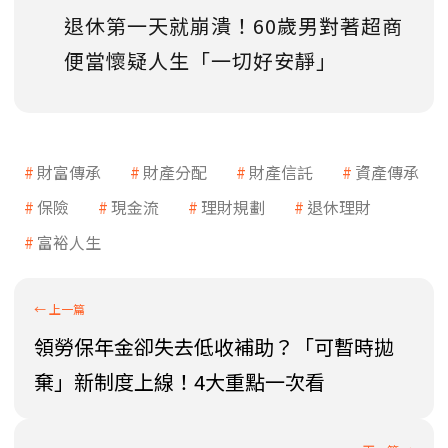
退休第一天就崩潰！60歲男對著超商
便當懷疑人生「一切好安靜」
財富傳承
財產分配
財產信託
資產傳承
保險
現金流
理財規劃
退休理財
富裕人生
領勞保年金卻失去低收補助？「可暫時拋
棄」新制度上線！4大重點一次看