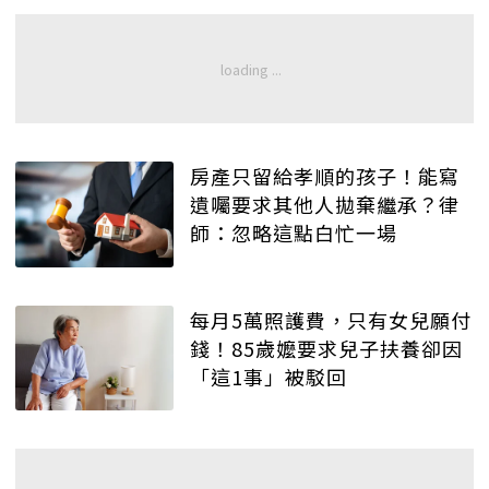
房產只留給孝順的孩子！能寫
遺囑要求其他人拋棄繼承？律
師：忽略這點白忙一場
每月5萬照護費，只有女兒願付
錢！85歲嬤要求兒子扶養卻因
「這1事」被駁回