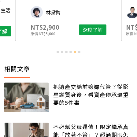
先
毒生活
林黛羚
NT$2,900
NT$
深度了解
了解
原價
NT$5,600
原價
N
相關文章
把遺產交給前媳婦代管？從影
星謝賢身後，看資產傳承最重
要的5件事
不必幫父母還債！限定繼承真
能「放著不管」？超過期限怎