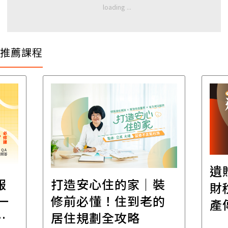
推薦課程
遺
報
打造安心住的家｜裝
財
一
修前必懂！住到老的
產
一
居住規劃全攻略