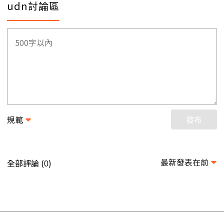
udn討論區
規範
發布
最新發表在前
全部評論 (
)
0