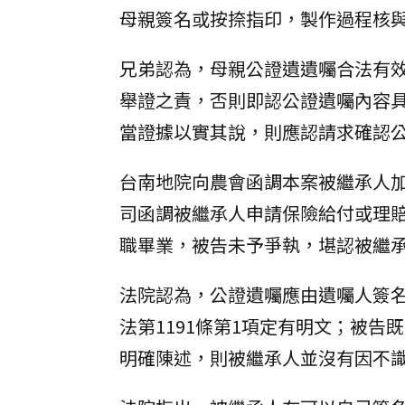
母親簽名或按捺指印，製作過程核與
兄弟認為，母親公證遺遺囑合法有
舉證之責，否則即認公證遺囑內容
當證據以實其說，則應認請求確認
台南地院向農會函調本案被繼承人
司函調被繼承人申請保險給付或理
職畢業，被告未予爭執，堪認被繼
法院認為，公證遺囑應由遺囑人簽
法第1191條第1項定有明文；被
明確陳述，則被繼承人並沒有因不