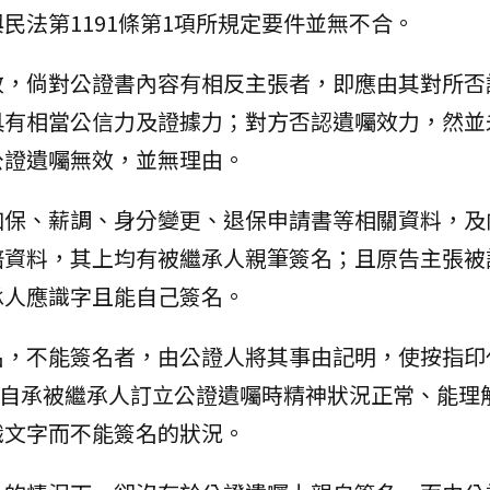
民法第1191條第1項所規定要件並無不合。
效，倘對公證書內容有相反主張者，即應由其對所否
具有相當公信力及證據力；對方否認遺囑效力，然並
公證遺囑無效，並無理由。
加保、薪調、身分變更、退保申請書等相關資料，及
賠資料，其上均有被繼承人親筆簽名；且原告主張被
承人應識字且能自己簽名。
名，不能簽名者，由公證人將其事由記明，使按指印
告既自承被繼承人訂立公證遺囑時精神狀況正常、能理
識文字而不能簽名的狀況。