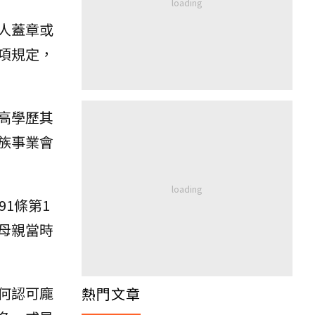
人蓋章或
項規定，
高學歷其
族事業會
1條第1
母親當時
何認可龐
熱門文章