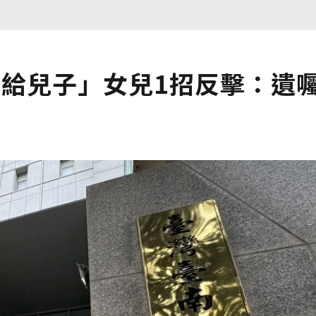
都給兒子」女兒1招反擊：遺