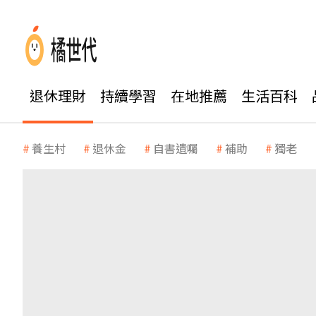
退休理財
持續學習
在地推薦
生活百科
養生村
退休金
自書遺囑
補助
獨老