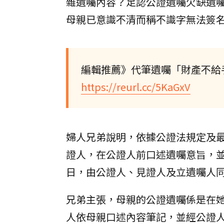
雜遺囑內容？足認公證遺囑欠缺遺
母親已意識不清而稱不識字無法簽
編輯推薦》代筆遺囑「財產不給
https://reurl.cc/5KaGxV
婦人兄弟說明，依據公證法規定及
證人，在公證人前口述遺囑意旨，
日，由公證人、見證人及立遺囑人
兄弟主張，母親的公證遺囑係是在
人依母親口述內容筆記，並經公證