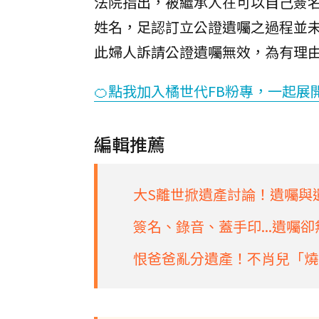
法院指出，被繼承人在可以自己簽
姓名，足認訂立公證遺囑之過程並未
此婦人訴請公證遺囑無效，為有理
🍊點我加入橘世代FB粉專，一起展
編輯推薦
大S離世掀遺產討論！遺囑與
簽名、錄音、蓋手印...遺囑
恨爸爸亂分遺產！不肖兒「燒