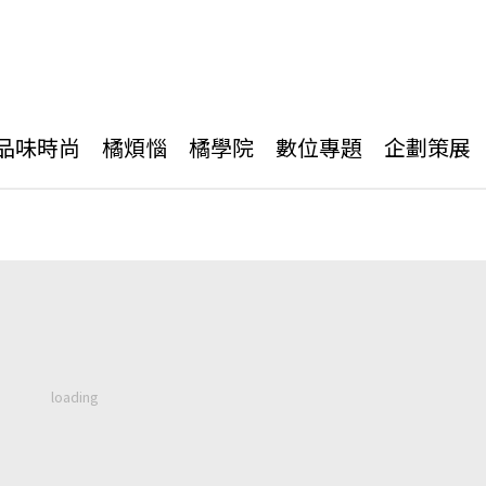
品味時尚
橘煩惱
橘學院
數位專題
企劃策展