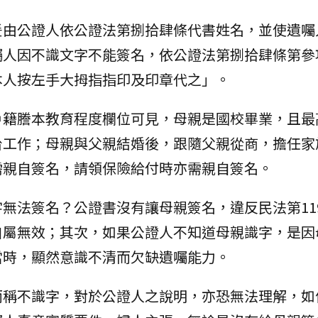
爰由公證人依公證法第捌拾肆條代書姓名，並使遺囑
囑人因不識文字不能簽名，依公證法第捌拾肆條第參
本人按左手大拇指指印及印章代之」。
戶籍謄本教育程度欄位可見，母親是國校畢業，且最
台工作；母親與父親結婚後，跟隨父親從商，擔任家
需親自簽名，請領保險給付時亦需親自簽名。
無法簽名？公證書沒有讓母親簽名，違反民法第119
自屬無效；其次，如果公證人不知道母親識字，是因
當時，顯然意識不清而欠缺遺囑能力。
而稱不識字，對於公證人之說明，亦恐無法理解，如