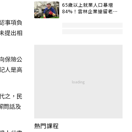
65歲以上就業人口暴增
84%！雲林企業搶留老員
工：穩定性高、經驗豐富
認事項負
未提出相
向保險公
記人是高
代之，民
解問話及
熱門課程