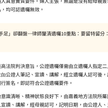
囑人真意實質要件。婦人主張，無論是沒有給母親簽
名，均可認遺囑無效。
手足」卻翻盤…律師釐清遺囑10重點：要留特留分
最高法院判決意旨，公證遺囑僅需由立遺囑人指定二
並甶公證人筆記、宣讀、講解，經立遺囑人認可後，
同行簽名，即認符合公證遺囑要件。
她意識清晰、精神狀態良好下，由嘉義地方法院所屬
人宣讀、講解，經母親認可，記明日期，由公證人、