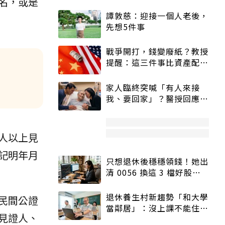
名，或是
譚敦慈：迎接一個人老後，
先想5件事
戰爭開打，錢變廢紙？教授
提醒：這三件事比資產配置
：
更重要！
家人臨終突喊「有人來接
我、要回家」？醫授回應方
式快學：避免抱憾終生
人以上見
記明年月
只想退休後穩穩領錢！她出
清 0056 換這 3 檔好股：
股價高點照樣買
退休養生村新趨勢「和大學
民間公證
當鄰居」：沒上課不能住、
見證人、
宿舍變養老房