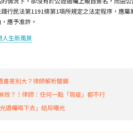
名的情況下，卻沒有於公證遺囑上親自簽名，而由公
踐行民法第1191條第1項所規定之法定程序，應屬
由，應予准許。
開人生新風景
遺書差別大？律師解析關鍵
卻無效？！律師：任何一點「瑕疵」都不行
光遺囑喝下去」結局曝光