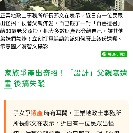
正業地政士事務所所長鄭文在表示，近日有一位民眾
出怪招，仗著父親疼愛，自已擬了一封「自書遺書」
給80歲老父照抄，把大多數財產都分給自己，讓其他
弟妹們氣炸！立刻打電話諮詢該如何廢止該份遺囑。
示意圖／游智文攝影
用LINE傳送
家族爭產出奇招！「設計」父親寫
遺
書
後搞失蹤
子女爭
遺產
時有耳聞，正業地政士事務所
所長鄭文在表示，近日有一位民眾出怪