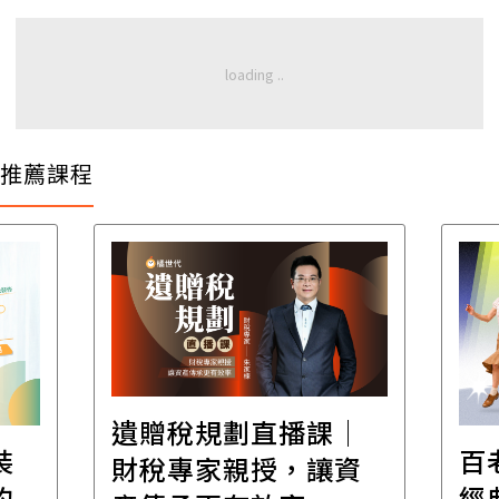
推薦課程
遺贈稅規劃直播課│
裝
百
財稅專家親授，讓資
的
經