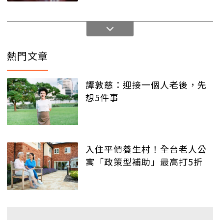
熱門文章
譚敦慈：迎接一個人老後，先
想5件事
入住平價養生村！全台老人公
寓「政策型補助」最高打5折