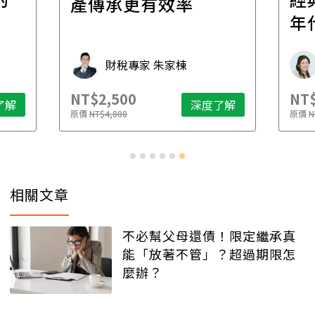
產傳承更有效率
年
財稅專家 朱家棟
NT$2,500
NT$
了解
深度了解
原價
NT$4,888
原價
N
相關文章
不必幫父母還債！限定繼承真
能「放著不管」？超過期限怎
麼辦？