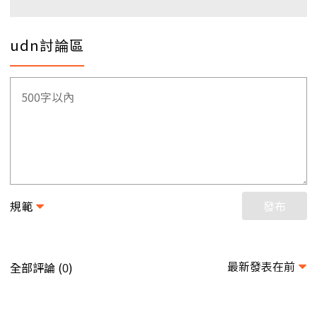
udn討論區
規範
發布
最新發表在前
全部評論 (
)
0