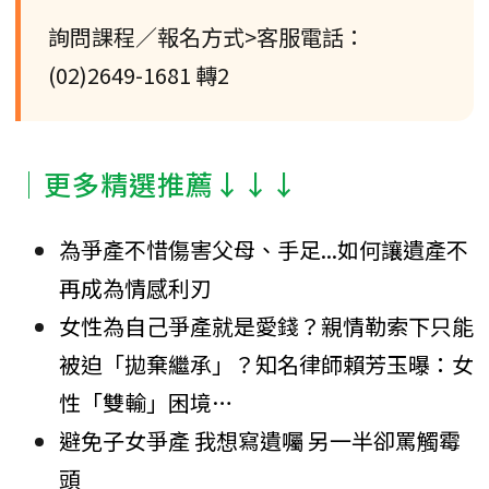
詢問課程／報名方式>客服電話：
(02)2649-1681 轉2
│更多精選推薦↓↓↓
為爭產不惜傷害父母、手足...如何讓遺產不
再成為情感利刃
女性為自己爭產就是愛錢？親情勒索下只能
被迫「拋棄繼承」？知名律師賴芳玉曝：女
性「雙輸」困境…
避免子女爭產 我想寫遺囑 另一半卻罵觸霉
頭