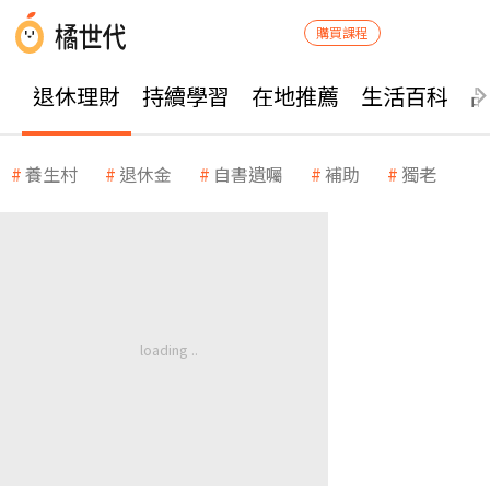
購買課程
退休理財
持續學習
在地推薦
生活百科
養生村
退休金
自書遺囑
補助
獨老