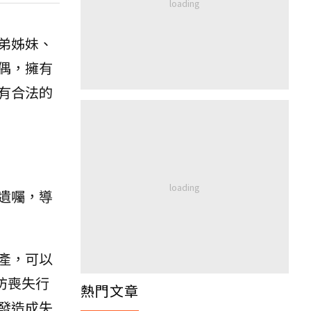
弟姊妹、
偶，擁有
有合法的
遺囑，導
產，可以
防喪失行
熱門文章
發造成失