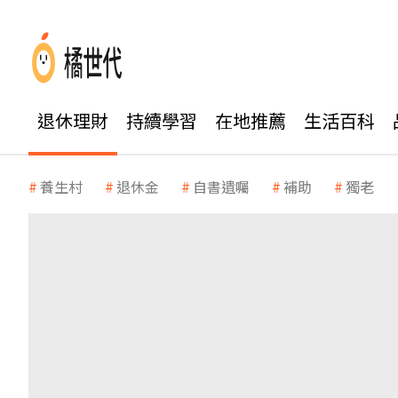
退休理財
持續學習
在地推薦
生活百科
養生村
退休金
自書遺囑
補助
獨老