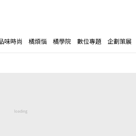
品味時尚
橘煩惱
橘學院
數位專題
企劃策展