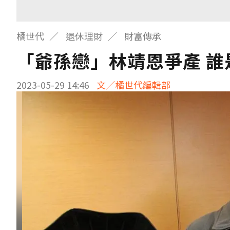
橘世代
退休理財
財富傳承
「爺孫戀」林靖恩爭產 
2023-05-29 14:46
文／橘世代編輯部