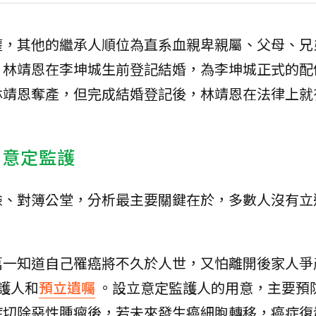
權，其他的繼承人順位為直系血親卑親屬、父母、兄
，林靖恩在李坤城生前登記結婚，為李坤城正式的配
林靖恩奪產，但完成結婚登記後，林靖恩在法律上就
和意定監護
臉、對簿公堂，分析最主要關鍵在於，多數人沒有立
萬一知道自己罹癌將不久於人世，又怕離開後家人爭
護人和
預立遺囑
。設立意定監護人的用意，主要預
症切除惡性腫瘤後，若未來發生癌細胞轉移，癌症復