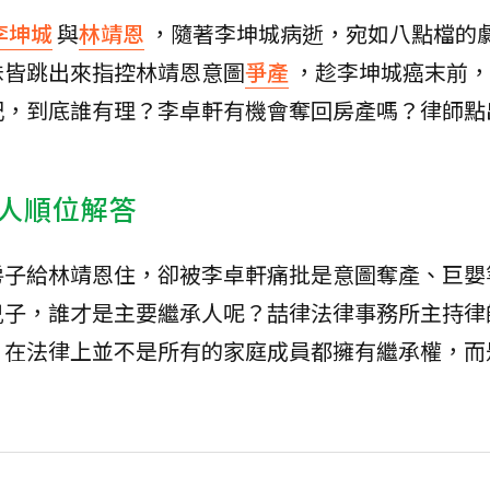
李坤城
與
林靖恩
，隨著李坤城病逝，宛如八點檔的
妹皆跳出來指控林靖恩意圖
爭產
，趁李坤城癌末前，
記，到底誰有理？李卓軒有機會奪回房產嗎？律師點
人順位解答
房子給林靖恩住，卻被李卓軒痛批是意圖奪產、巨嬰
兒子，誰才是主要繼承人呢？喆律法律事務所主持律
，在法律上並不是所有的家庭成員都擁有繼承權，而