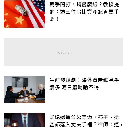
戰爭開打，錢變廢紙？教授提
醒：這三件事比資產配置更重
要！
生前沒規劃！海外資產繼承手
續多 曠日廢時動不得
好媳婦遭公公奪命，孩子、遺
產都落入丈夫手裡？律師：這5