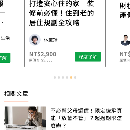
報
打造安心住的家｜裝
財
一
修前必懂！住到老的
產
一
居住規劃全攻略
先
毒生活
林黛羚
NT$2,900
NT$
深度了解
了解
原價
NT$5,600
原價
N
相關文章
不必幫父母還債！限定繼承真
能「放著不管」？超過期限怎
麼辦？