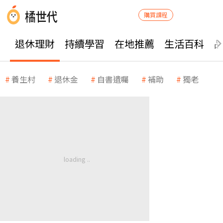
購買課程
退休理財
持續學習
在地推薦
生活百科
養生村
退休金
自書遺囑
補助
獨老