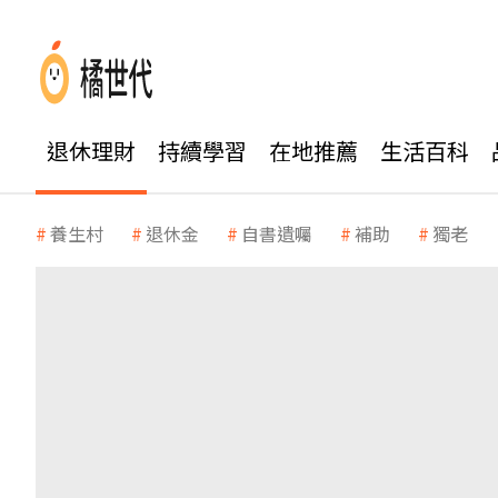
退休理財
持續學習
在地推薦
生活百科
養生村
退休金
自書遺囑
補助
獨老