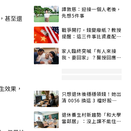
譚敦慈：迎接一個人老後，
先想5件事
，甚至還
戰爭開打，錢變廢紙？教授
提醒：這三件事比資產配置
更重要！
家人臨終突喊「有人來接
我、要回家」？醫授回應方
式快學：避免抱憾終生
生效果，
只想退休後穩穩領錢！她出
清 0056 換這 3 檔好股：
股價高點照樣買
退休養生村新趨勢「和大學
當鄰居」：沒上課不能住、
宿舍變養老房