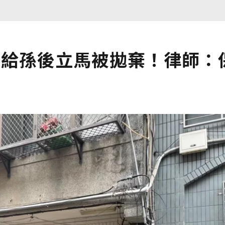
戶給孫後立馬被拋棄！律師：