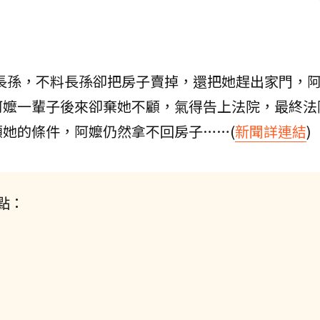
長孫，不料長孫卻把房子賣掉，還把她趕出家門，
阿嬤一輩子後來卻棄她不顧，氣得告上法院，最終法
她的條件，阿嬤仍然拿不回房子……(
新聞詳連結
)
點：