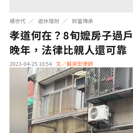
橘世代
退休理財
財富傳承
孝道何在？8旬嬤房子過
晚年，法律比親人還可靠
2023-04-25 10:54
文／蘇家宏律師