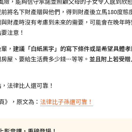
風險，能夠信守承諾並照顧父母的子女令人感到欣
前將名下財產贈與他們，得到財產後立馬180度態
贈與財產時沒有考慮到未來的需要，可能會在晚年時
點要注意！
晚輩，
建議「白紙黑字」的寫下條件或是希望具體孝
間房屋、要給生活費多少錢…等等。
並且附上若受贈
點，法律比人還可靠！
專頁》，原文為：
法律比子孫還可靠！
上影音課，重磅登場！