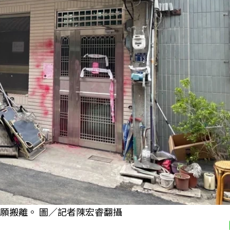
願搬離。 圖／記者陳宏睿翻攝