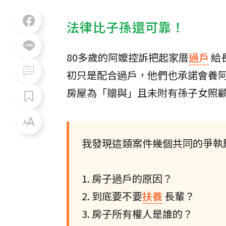
法律比子孫還可靠！
80多歲的阿嬤控訴把起家厝
過戶
給
初只是配合過戶，他們也承諾會養
房屋為「贈與」且未附有孫子女照顧
我發現這類案件幾個共同的爭執
1. 房子過戶的原因？
2. 到底要不要
扶養
長輩？
3. 房子所有權人是誰的？