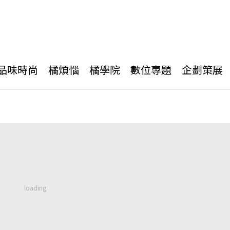
品味時尚
橘煩惱
橘學院
數位專題
企劃策展