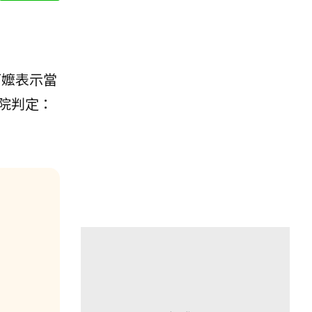
阿嬤表示當
院判定：