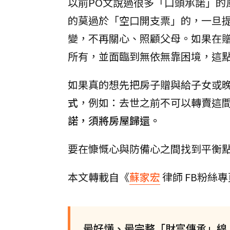
以前PO文說過很多「口頭承諾」的
的莫過於「空口開支票」的，一旦提
變，不再關心、照顧父母。如果在
所有，並面臨到無依無靠困境，這
如果真的想先把房子贈與給子女或
式
，例如：去世之前不可以轉賣這
諾，須將房屋歸還。
要在慷慨心與防備心之間找到平衡
本文轉載自《
蘇家宏
律師 FB粉絲
最好懂、最完整「財富傳承」線