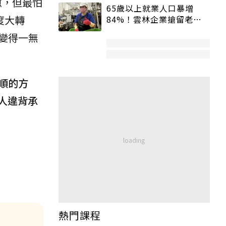
慰，但最怕
65歲以上就業人口暴增
度大轉
84%！雲林企業搶留老員
工：穩定性高、經驗豐富
變得一無
順的方
人違背承
熱門課程