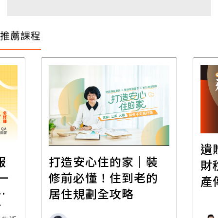
推薦課程
遺
報
打造安心住的家｜裝
財
一
修前必懂！住到老的
產
一
居住規劃全攻略
先