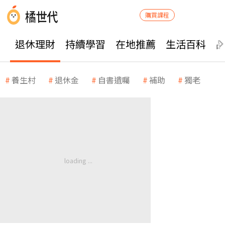
購買課程
退休理財
持續學習
在地推薦
生活百科
養生村
退休金
自書遺囑
補助
獨老