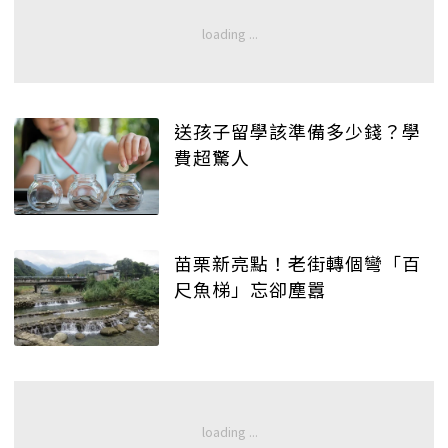
送孩子留學該準備多少錢？學
費超驚人
苗栗新亮點！老街轉個彎「百
尺魚梯」忘卻塵囂