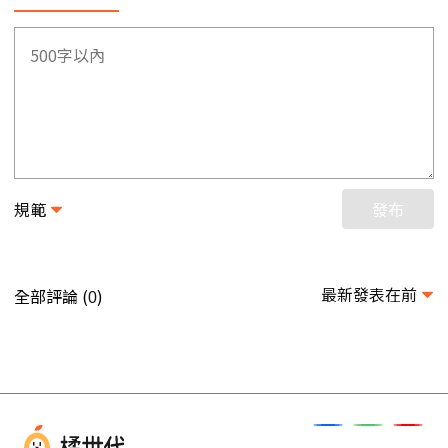
規範
發布
最新發表在前
全部評論 (
)
0