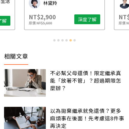
毒生活
林黛羚
NT$2,900
NT$
深度了解
了解
原價
NT$5,600
原價
N
相關文章
不必幫父母還債！限定繼承真
能「放著不管」？超過期限怎
麼辦？
以為拋棄繼承就免還債？更多
麻煩事在後面！先考慮這8件事
再決定